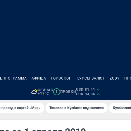
ЛЕПРОГРАММА
АФИША
ГОРОСКОП
КУРСЫ ВАЛЮТ
ZODY
ПР
USD 81,41
СЕЙЧАС
1
ПРОБКИ
+17°C
EUR 94,06
 проезд с картой «Мир»
Топливо в Кузбассе подешевело
Кузбасски