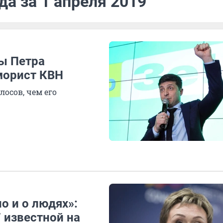
да за 1 апреля 2019
ы Петра
морист КВН
осов, чем его
о и о людях»:
 известной на