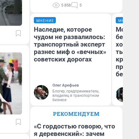
5 858
5
МНЕНИЕ
МНЕНИЕ
Наследие, которое
Мой ба
чудом не развалилось:
береже
транспортный эксперт
хотела 
разнес миф о «вечных»
тысяч,
советских дорогах
кредит,
приеха
безопа
Олег Арефьев
Блогер, предприниматель,
Кс
владелец в транспортном
Ав
бизнесе
РЕКОМЕНДУЕМ
«С гордостью говорю, что
я деревенский»: зачем