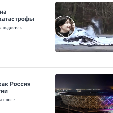
ана
акатастрофы
а подлете к
как Россия
гии
и после