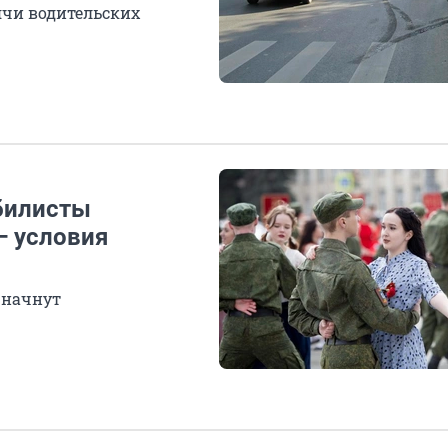
ячи водительских
обилисты
— условия
 начнут