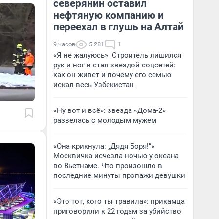
северянин оставил
нефтяную компанию и
переехал в глушь на Алтай
9 часов
5 281
1
«Я не жалуюсь». Строитель лишился
рук и ног и стал звездой соцсетей:
как он живет и почему его семью
искал весь Узбекистан
«Ну вот и всё»: звезда «Дома-2»
развелась с молодым мужем
«Она крикнула: „Дядя Боря!“»
Москвичка исчезла ночью у океана
во Вьетнаме. Что произошло в
последние минуты пропажи девушки
«Это тот, кого ты травила»: прикамца
приговорили к 22 годам за убийство