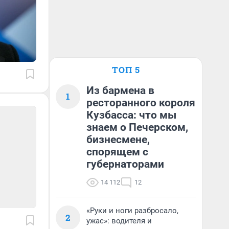
ТОП 5
Из бармена в
1
ресторанного короля
Кузбасса: что мы
знаем о Печерском,
бизнесмене,
спорящем с
губернаторами
14 112
12
«Руки и ноги разбросало,
2
ужас»: водителя и