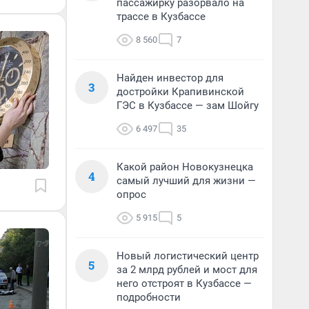
пассажирку разорвало на
трассе в Кузбассе
8 560
7
Найден инвестор для
3
достройки Крапивинской
ГЭС в Кузбассе — зам Шойгу
6 497
35
Какой район Новокузнецка
4
самый лучший для жизни —
опрос
5 915
5
Новый логистический центр
5
за 2 млрд рублей и мост для
него отстроят в Кузбассе —
подробности