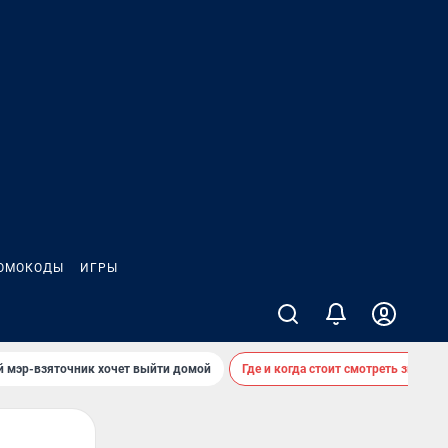
ОМОКОДЫ
ИГРЫ
й мэр-взяточник хочет выйти домой
Где и когда стоит смотреть звездоп