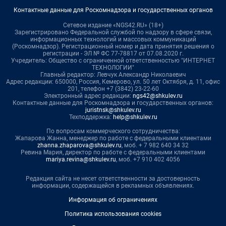
Контактные данные для Роскомнадзора и государственных органов
Сетевое издание «NGS42.RU» (18+)
Зарегистрировано Федеральной службой по надзору в сфере связи,
информационных технологий и массовых коммуникаций
(Роскомнадзор). Регистрационный номер и дата принятия решения о
регистрации - ЭЛ № ФС 77-78817 от 07.08.2020 г.
Учредитель: Общество с ограниченной ответственностью "ИНТЕРНЕТ
ТЕХНОЛОГИИ"
Главный редактор: Левчук Александр Николаевич
Адрес редакции: 650000, Россия, Кемерово, ул. 50 лет Октября, д. 11, офис
201, телефон +7 (3842) 23-22-60
Электронный адрес редакции:
ngs42@shkulev.ru
Контактные данные для Роскомнадзора и государственных органов:
juristnsk@shkulev.ru
Техподдержка:
help@shkulev.ru
По вопросам коммерческого сотрудничества:
Жапарова Жанна, менеджер по работе с федеральными клиентами
zhanna.zhaparova@shkulev.ru
, моб. + 7 982 640 34 32
Ревина Мария, директор по работе с федеральными клиентами
mariya.revina@shkulev.ru
, моб. +7 910 402 4056
Редакция сайта не несет ответственности за достоверность
информации, содержащейся в рекламных объявлениях.
Информация об ограничениях
Политика использования cookies