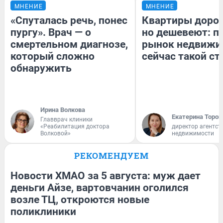
МНЕНИЕ
МНЕНИЕ
«Спуталась речь, понес
Квартиры доро
пургу». Врач — о
но дешевеют: п
смертельном диагнозе,
рынок недвижи
который сложно
сейчас такой с
обнаружить
Ирина Волкова
Екатерина Тороп
Главврач клиники
«Реабилитация доктора
директор агентст
Волковой»
недвижимости
РЕКОМЕНДУЕМ
Новости ХМАО за 5 августа: муж дает
деньги Айзе, вартовчанин оголился
возле ТЦ, откроются новые
поликлиники