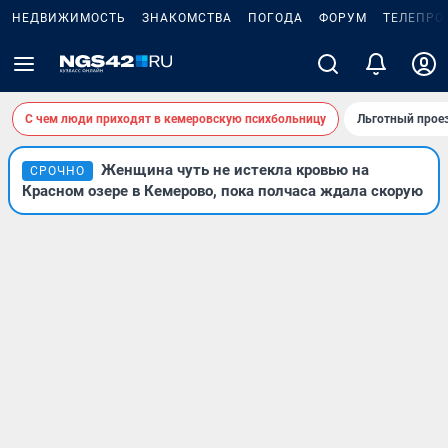
НЕДВИЖИМОСТЬ
ЗНАКОМСТВА
ПОГОДА
ФОРУМ
ТЕЛЕПРО
С чем люди приходят в кемеровскую психбольницу
Льготный проез
Женщина чуть не истекла кровью на
СРОЧНО
Красном озере в Кемерово, пока полчаса ждала скорую