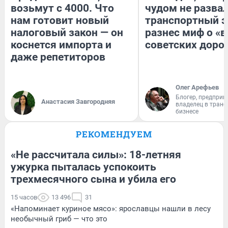
возьмут с 4000. Что
чудом не разва
нам готовит новый
транспортный э
налоговый закон — он
разнес миф о «
коснется импорта и
советских доро
даже репетиторов
Олег Арефьев
Блогер, предприн
Анастасия Завгородняя
владелец в тран
бизнесе
РЕКОМЕНДУЕМ
«Не рассчитала силы»: 18-летняя
ужурка пыталась успокоить
трехмесячного сына и убила его
15 часов
13 496
31
«Напоминает куриное мясо»: ярославцы нашли в лесу
необычный гриб — что это