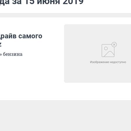
да за 15 июня 2019
драйв самого
z
» бензина