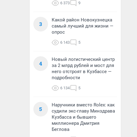
6 373
9
Какой район Новокузнецка
3
самый лучший для жизни —
опрос
6 143
5
Новый логистический центр
4
за 2 млрд рублей и мост для
него отстроят в Кузбассе —
подробности
6 134
5
Наручники вместо Rolex: как
5
судили экс-главу Минздрава
Кузбасса и бывшего
миллионера Дмитрия
Беглова