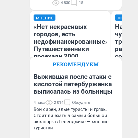
4 830
15
МНЕНИЕ
МНЕНИЕ
«Нет некрасивых
Наслед
городов, есть
чудом 
недофинансированные».
трансп
Путешественники
разнес
проехали 2000
советс
километров по Уралу на
РЕКОМЕНДУЕМ
машине — стоило ли оно
Выжившая после атаки с
того
Ол
кислотой петербурженка
Бл
выписалась из больницы
Екатерина Литкевич
вл
би
4 часа
2 014
Обсудить
Вой сирен, злые туристы и грязь.
Стоит ли ехать в самый большой
аквапарк в Геленджике — мнение
туристки