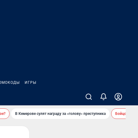
ОМОКОДЫ
ИГРЫ
ое?
В Кемерове сулят награду за «голову» преступника
Бойцовский 