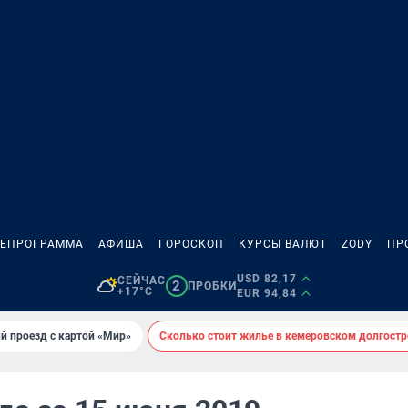
ЛЕПРОГРАММА
АФИША
ГОРОСКОП
КУРСЫ ВАЛЮТ
ZODY
ПР
USD 82,17
СЕЙЧАС
2
ПРОБКИ
+17°C
EUR 94,84
й проезд с картой «Мир»
Сколько стоит жилье в кемеровском долгостр