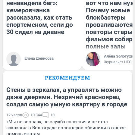
ненавидела бег»:
вот что нам нуж
кемеровчанка
Почему новые
рассказала, как стать
блокбастеры
спортсменом, если до
проваливаются,
30 сидел на диване
повторы стары
фильмов собир
полные залы
Алёна Золотухи
Елена Денисова
Журналист НГС
РЕКОМЕНДУЕМ
Стены в зеркалах, а управлять можно
даже дверями. Незрячий красноярец
создал самую умную квартиру в городе
12 часов
10 344
10
«Мы не зоопарк, не служба спасения и не стол
заказов»: в Волгограде волонтеров обвинили в отказе
помочь ежатам