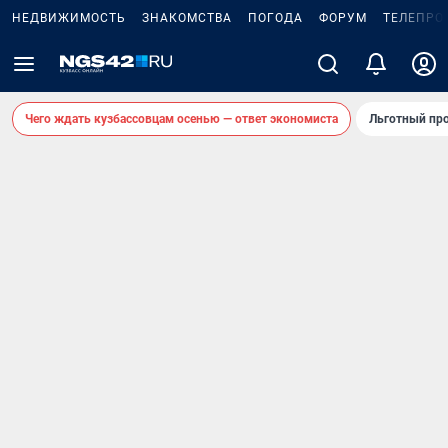
НЕДВИЖИМОСТЬ
ЗНАКОМСТВА
ПОГОДА
ФОРУМ
ТЕЛЕПРО
Чего ждать кузбассовцам осенью — ответ экономиста
Льготный про