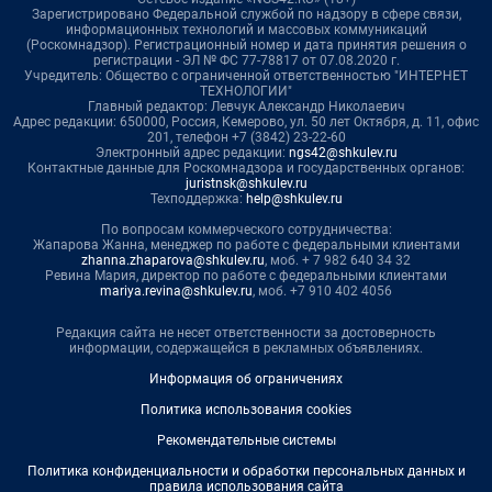
Зарегистрировано Федеральной службой по надзору в сфере связи,
информационных технологий и массовых коммуникаций
(Роскомнадзор). Регистрационный номер и дата принятия решения о
регистрации - ЭЛ № ФС 77-78817 от 07.08.2020 г.
Учредитель: Общество с ограниченной ответственностью "ИНТЕРНЕТ
ТЕХНОЛОГИИ"
Главный редактор: Левчук Александр Николаевич
Адрес редакции: 650000, Россия, Кемерово, ул. 50 лет Октября, д. 11, офис
201, телефон +7 (3842) 23-22-60
Электронный адрес редакции:
ngs42@shkulev.ru
Контактные данные для Роскомнадзора и государственных органов:
juristnsk@shkulev.ru
Техподдержка:
help@shkulev.ru
По вопросам коммерческого сотрудничества:
Жапарова Жанна, менеджер по работе с федеральными клиентами
zhanna.zhaparova@shkulev.ru
, моб. + 7 982 640 34 32
Ревина Мария, директор по работе с федеральными клиентами
mariya.revina@shkulev.ru
, моб. +7 910 402 4056
Редакция сайта не несет ответственности за достоверность
информации, содержащейся в рекламных объявлениях.
Информация об ограничениях
Политика использования cookies
Рекомендательные системы
Политика конфиденциальности и обработки персональных данных и
правила использования сайта