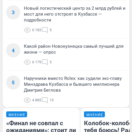
Новый логистический центр за 2 млрд рублей и
3
мост для него отстроят в Кузбассе —
подробности
6 183
5
Какой район Новокузнецка самый лучший для
4
жизни — опрос
6 179
5
Наручники вместо Rolex: как судили экс-главу
5
Минздрава Кузбасса и бывшего миллионера
Дмитрия Беглова
4 885
15
МНЕНИЕ
МНЕНИЕ
«Финал не совпал с
Колобок-колобо
ожиданиями»: стоит ли
тебя боюсь! Рад