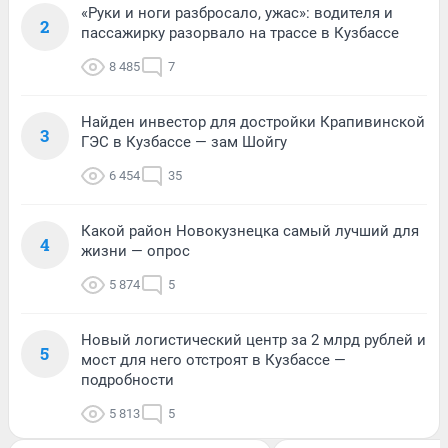
«Руки и ноги разбросало, ужас»: водителя и
2
пассажирку разорвало на трассе в Кузбассе
8 485
7
Найден инвестор для достройки Крапивинской
3
ГЭС в Кузбассе — зам Шойгу
6 454
35
Какой район Новокузнецка самый лучший для
4
жизни — опрос
5 874
5
Новый логистический центр за 2 млрд рублей и
5
мост для него отстроят в Кузбассе —
подробности
5 813
5