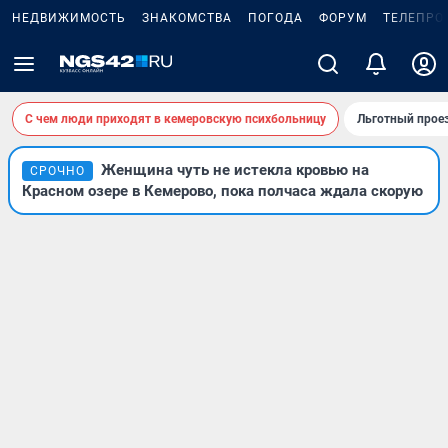
НЕДВИЖИМОСТЬ
ЗНАКОМСТВА
ПОГОДА
ФОРУМ
ТЕЛЕПРО
С чем люди приходят в кемеровскую психбольницу
Льготный проез
Женщина чуть не истекла кровью на
СРОЧНО
Красном озере в Кемерово, пока полчаса ждала скорую