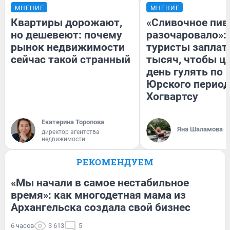
МНЕНИЕ
МНЕНИЕ
Квартиры дорожают,
«Сливочное пив
но дешевеют: почему
разочаровало»:
рынок недвижимости
туристы заплат
сейчас такой странный
тысяч, чтобы ц
день гулять по 
Юрского период
Хогвартсу
Екатерина Торопова
Яна Шаламова
директор агентства
недвижимости
РЕКОМЕНДУЕМ
«Мы начали в самое нестабильное
время»: как многодетная мама из
Архангельска создала свой бизнес
6 часов
3 613
5