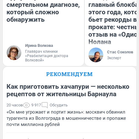
смертельном диагнозе,
главный блокба
который сложно
этого года, кот
обнаружить
бьет рекорды в
прокате: честн
отзыв на «Одис
Нолана
Ирина Волкова
Главврач клиники
Стас Соколов
«Реабилитация доктора
Эксперт
Волковой»
РЕКОМЕНДУЕМ
Как приготовить хачапури — несколько
рецептов от жительницы Барнаула
20 часов
9 917
Обсудить
«Он мне угрожает и портит жизнь»: москвич обвинил
турагента из Волгограда в мошенничестве и пропаже
почти миллиона рублей