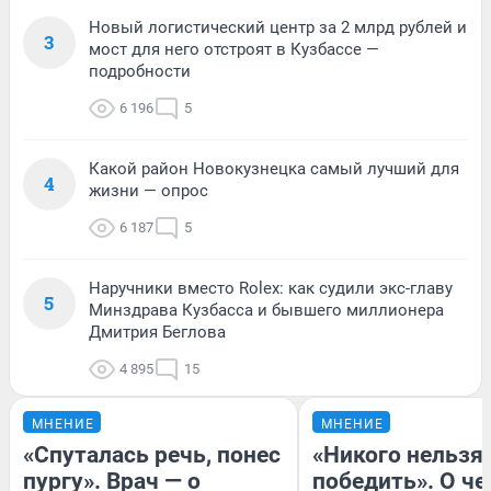
Новый логистический центр за 2 млрд рублей и
3
мост для него отстроят в Кузбассе —
подробности
6 196
5
Какой район Новокузнецка самый лучший для
4
жизни — опрос
6 187
5
Наручники вместо Rolex: как судили экс-главу
5
Минздрава Кузбасса и бывшего миллионера
Дмитрия Беглова
4 895
15
МНЕНИЕ
МНЕНИЕ
«Спуталась речь, понес
«Никого нельзя
пургу». Врач — о
победить». О ч