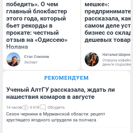
победить». О чем
мешке»:
главный блокбастер
предпринимате
этого года, который
рассказала, как
бьет рекорды в
самом деле уст
прокате: честный
бизнес со скла
отзыв на «Одиссею»
дешевых товар
Нолана
Наталья Шорохо
Стас Соколов
Открыла кофейну
Эксперт
деньги соцразви
РЕКОМЕНДУЕМ
Ученый АлтГУ рассказала, ждать ли
нашествия комаров в августе
14 часов
6 618
Обсудить
Сезон черники в Мурманской области: рецепт
хрустящего ягодного штруделя за полчаса