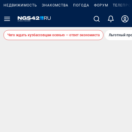
НЕДВИЖИМОСТЬ
ЗНАКОМСТВА
ПОГОДА
ФОРУМ
ТЕЛЕПРО
Чего ждать кузбассовцам осенью — ответ экономиста
Льготный про