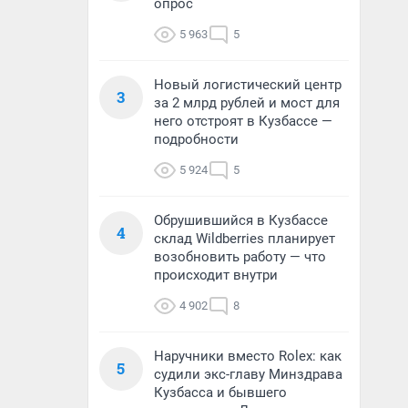
опрос
5 963
5
Новый логистический центр
3
за 2 млрд рублей и мост для
него отстроят в Кузбассе —
подробности
5 924
5
Обрушившийся в Кузбассе
4
склад Wildberries планирует
возобновить работу — что
происходит внутри
4 902
8
Наручники вместо Rolex: как
5
судили экс-главу Минздрава
Кузбасса и бывшего