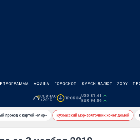
ЛЕПРОГРАММА
АФИША
ГОРОСКОП
КУРСЫ ВАЛЮТ
ZODY
ПР
USD 81,41
СЕЙЧАС
4
ПРОБКИ
+20°C
EUR 94,06
ый проезд с картой «Мир»
Кузбасский мэр-взяточник хочет домой