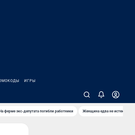
ОМОКОДЫ
ИГРЫ
На ферме экс-депутата погибли работники
Женщина едва не истекла кро