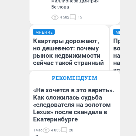
миллионера Дмитрия
Беглова
4 582
15
МНЕНИЕ
МНЕНИЕ
Квартиры дорожают,
Продаш
но дешевеют: почему
возьмут
рынок недвижимости
нам го
сейчас такой странный
налого
коснет
даже р
РЕКОМЕНДУЕМ
«Не хочется в это верить».
Как сложилась судьба
Екатерина Торопова
«следователя на золотом
Ан
директор агентства
недвижимости
Lexus» после скандала в
Екатеринбурге
1 час
4 855
28