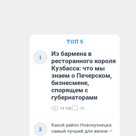
ТОП 5
Из бармена в
1
ресторанного короля
Кузбасса: что мы
знаем о Печерском,
бизнесмене,
спорящем с
губернаторами
14 168
12
Какой район Новокузнецка
2
самый лучший для жизни —