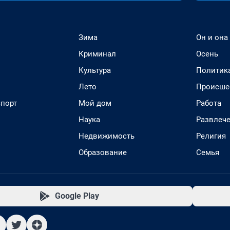
Зима
Он и она
Криминал
Осень
Культура
Политик
Лето
Происше
спорт
Мой дом
Работа
Наука
Развлеч
Недвижимость
Религия
Образование
Семья
Google Play