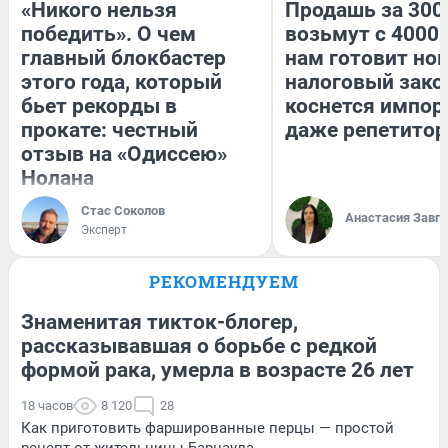
«Никого нельзя
Продашь за 3000
победить». О чем
возьмут с 4000.
главный блокбастер
нам готовит но
этого года, который
налоговый зако
бьет рекорды в
коснется импор
прокате: честный
даже репетитор
отзыв на «Одиссею»
Нолана
Стас Соколов
Анастасия Завг
Эксперт
РЕКОМЕНДУЕМ
Знаменитая тикток-блогер,
рассказывавшая о борьбе с редкой
формой рака, умерла в возрасте 26 лет
18 часов
8 120
28
Как приготовить фаршированные перцы — простой
рецепт от жительницы Барнаула