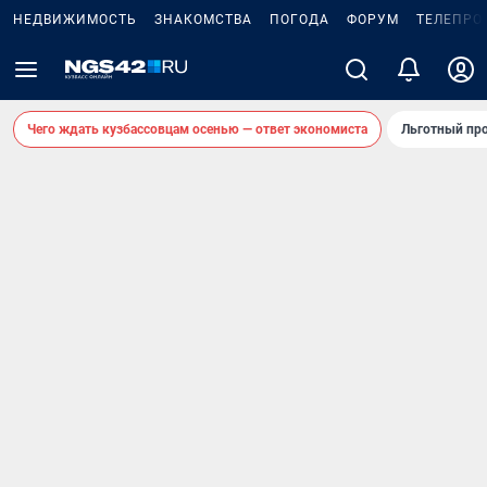
НЕДВИЖИМОСТЬ
ЗНАКОМСТВА
ПОГОДА
ФОРУМ
ТЕЛЕПРО
Чего ждать кузбассовцам осенью — ответ экономиста
Льготный про