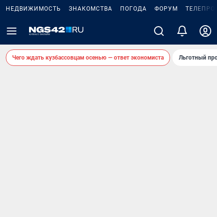
НЕДВИЖИМОСТЬ
ЗНАКОМСТВА
ПОГОДА
ФОРУМ
ТЕЛЕПРО
Чего ждать кузбассовцам осенью — ответ экономиста
Льготный про