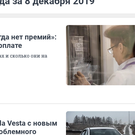
да за 8 декабря 2019
гда нет премий»:
рплате
ах и сколько они на
da Vesta с новым
роблемного