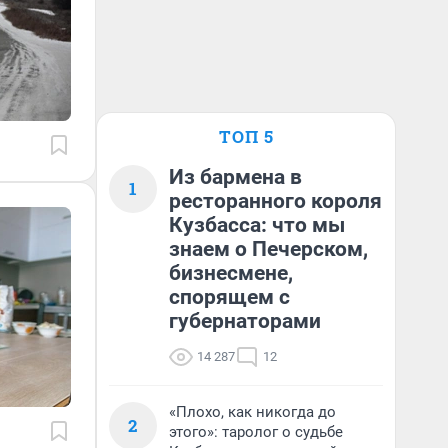
ТОП 5
Из бармена в
1
ресторанного короля
Кузбасса: что мы
знаем о Печерском,
бизнесмене,
спорящем с
губернаторами
14 287
12
«Плохо, как никогда до
2
этого»: таролог о судьбе