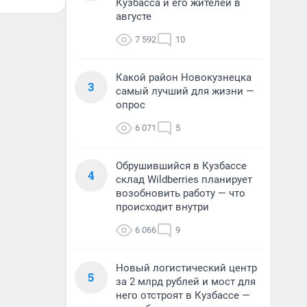
Кузбасса и его жителей в
августе
7 592
10
Какой район Новокузнецка
3
самый лучший для жизни —
опрос
6 071
5
Обрушившийся в Кузбассе
4
склад Wildberries планирует
возобновить работу — что
происходит внутри
6 066
9
Новый логистический центр
5
за 2 млрд рублей и мост для
него отстроят в Кузбассе —