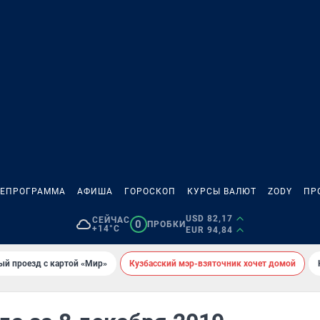
ЛЕПРОГРАММА
АФИША
ГОРОСКОП
КУРСЫ ВАЛЮТ
ZODY
ПР
USD 82,17
СЕЙЧАС
0
ПРОБКИ
+14°C
EUR 94,84
ый проезд с картой «Мир»
Кузбасский мэр-взяточник хочет домой