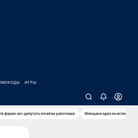
ОМОКОДЫ
ИГРЫ
На ферме экс-депутата погибли работники
Женщина едва не истекла кро