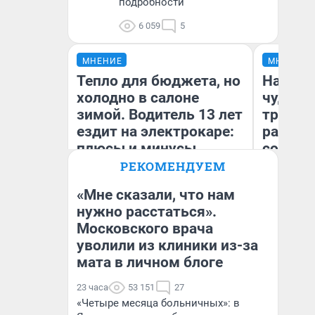
подробности
6 059
5
МНЕНИЕ
МНЕНИЕ
Тепло для бюджета, но
Наслед
холодно в салоне
чудом 
зимой. Водитель 13 лет
трансп
ездит на электрокаре:
разнес
плюсы и минусы
советс
РЕКОМЕНДУЕМ
«Мне сказали, что нам
Ол
нужно расстаться».
Бл
Московского врача
Денис Дедюхин
вл
би
уволили из клиники из-за
мата в личном блоге
23 часа
53 151
27
«Четыре месяца больничных»: в