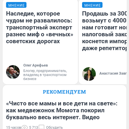
МНЕНИЕ
МНЕНИЕ
Наследие, которое
Продашь за 3000
чудом не развалилось:
возьмут с 4000.
транспортный эксперт
нам готовит но
разнес миф о «вечных»
налоговый зако
советских дорогах
коснется импор
даже репетитор
Олег Арефьев
Блогер, предприниматель,
Анастасия Завг
владелец в транспортном
бизнесе
РЕКОМЕНДУЕМ
«Чисто все мамы и все дети на свете»:
как медвежонок Момота покорил
буквально весь интернет. Видео
15 часов
5 713
Обсудить