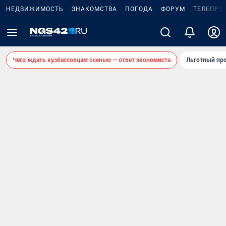
НЕДВИЖИМОСТЬ
ЗНАКОМСТВА
ПОГОДА
ФОРУМ
ТЕЛЕПРО
Чего ждать кузбассовцам осенью — ответ экономиста
Льготный про