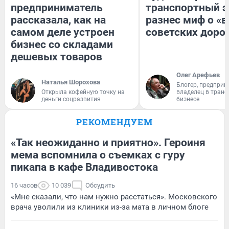
предприниматель
транспортный э
рассказала, как на
разнес миф о «
самом деле устроен
советских доро
бизнес со складами
дешевых товаров
Олег Арефьев
Наталья Шорохова
Блогер, предприн
Открыла кофейную точку на
владелец в тран
деньги соцразвития
бизнесе
РЕКОМЕНДУЕМ
«Так неожиданно и приятно». Героиня
мема вспомнила о съемках с гуру
пикапа в кафе Владивостока
16 часов
10 039
Обсудить
«Мне сказали, что нам нужно расстаться». Московского
врача уволили из клиники из-за мата в личном блоге