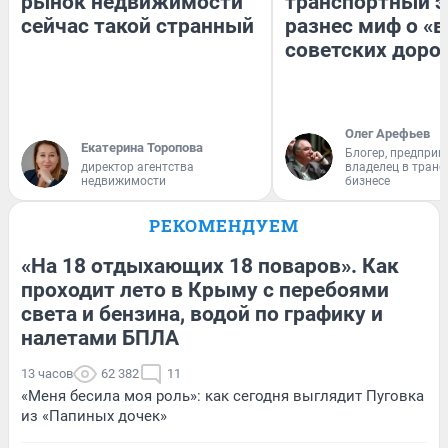
рынок недвижимости
транспортный э
сейчас такой странный
разнес миф о «
советских доро
Олег Арефьев
Екатерина Торопова
Блогер, предприн
директор агентства
владелец в тран
недвижимости
бизнесе
РЕКОМЕНДУЕМ
«На 18 отдыхающих 18 поваров». Как
проходит лето в Крыму с перебоями
света и бензина, водой по графику и
налетами БПЛА
13 часов
62 382
11
«Меня бесила моя роль»: как сегодня выглядит Пуговка
из «Папиных дочек»