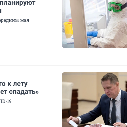
 планируют
и
середины мая
о к лету
ет спадать»
ID-19