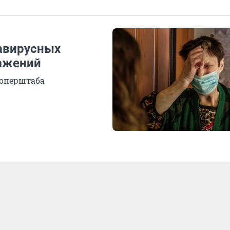
навирусных
ражений
 оперштаба