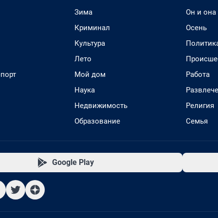
Зима
Он и она
Криминал
Осень
Культура
Политик
Лето
Происше
спорт
Мой дом
Работа
Наука
Развлеч
Недвижимость
Религия
Образование
Семья
Google Play