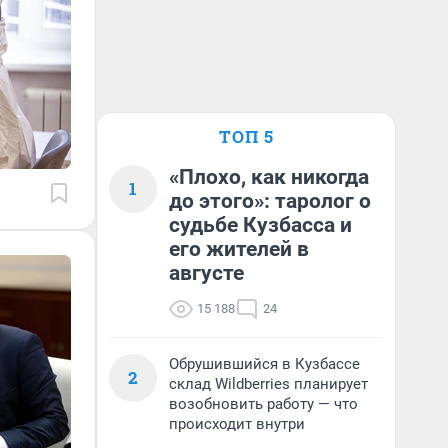
ТОП 5
«Плохо, как никогда
1
до этого»: таролог о
судьбе Кузбасса и
его жителей в
августе
15 188
24
Обрушившийся в Кузбассе
2
склад Wildberries планирует
возобновить работу — что
происходит внутри