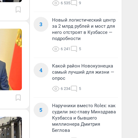
6 535
9
Новый логистический центр
3
за 2 млрд рублей и мост для
него отстроят в Кузбассе —
подробности
6 241
5
Какой район Новокузнецка
4
самый лучший для жизни —
опрос
6 234
5
Наручники вместо Rolex: как
5
судили экс-главу Минздрава
Кузбасса и бывшего
миллионера Дмитрия
Беглова