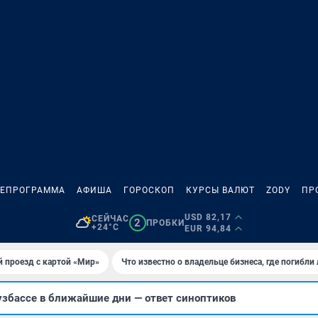
ЛЕПРОГРАММА
АФИША
ГОРОСКОП
КУРСЫ ВАЛЮТ
ZODY
ПР
USD 82,17
СЕЙЧАС
2
ПРОБКИ
+24°C
EUR 94,84
 проезд с картой «Мир»
Что известно о владельце бизнеса, где погибли
узбассе в ближайшие дни — ответ синоптиков