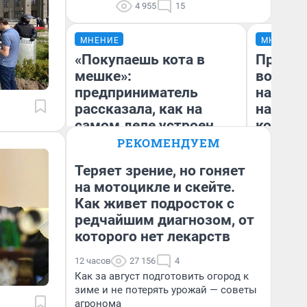
4 955
15
МНЕНИЕ
МНЕНИЕ
«Покупаешь кота в
Продаш
мешке»:
возьмут
предприниматель
нам го
рассказала, как на
налого
самом деле устроен
коснет
бизнес со складами
даже р
РЕКОМЕНДУЕМ
дешевых товаров
Теряет зрение, но гоняет
на мотоцикле и скейте.
Наталья Шорохова
Как живет подросток с
Ан
Открыла кофейную точку на
деньги соцразвития
редчайшим диагнозом, от
которого нет лекарств
12 часов
27 156
4
Как за август подготовить огород к
зиме и не потерять урожай — советы
агронома