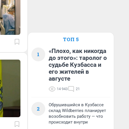
ТОП 5
«Плохо, как никогда
1
до этого»: таролог о
судьбе Кузбасса и
его жителей в
августе
14 943
21
Обрушившийся в Кузбассе
2
склад Wildberries планирует
возобновить работу — что
происходит внутри