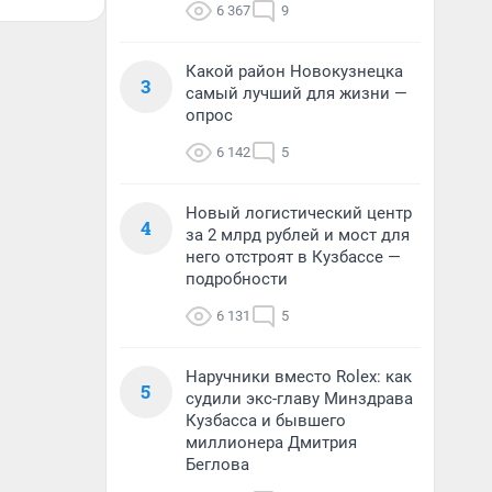
6 367
9
Какой район Новокузнецка
3
самый лучший для жизни —
опрос
6 142
5
Новый логистический центр
4
за 2 млрд рублей и мост для
него отстроят в Кузбассе —
подробности
6 131
5
Наручники вместо Rolex: как
5
судили экс-главу Минздрава
Кузбасса и бывшего
миллионера Дмитрия
Беглова