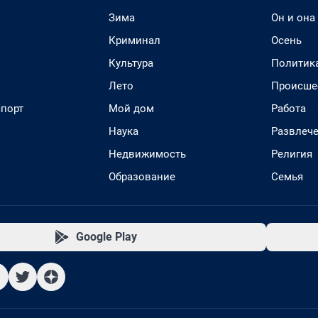
Зима
Он и она
Криминал
Осень
Культура
Политик
Лето
Происше
спорт
Мой дом
Работа
Наука
Развлеч
Недвижимость
Религия
Образование
Семья
Google Play