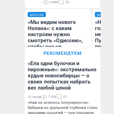
4 830
15
МНЕНИЕ
МНЕНИЕ
«Мы видим нового
«Нет н
Нолана»: с каким
городов
настроем нужно
недофи
смотреть «Одиссею»,
Путеше
чтобы она не
проеха
выглядела как фиаско
киломе
РЕКОМЕНДУЕМ
машине
«Ела одни булочки и
того
пирожные»: экстремально
худые новосибирцы — о
Надежда Губарь
Ек
своих попытках набрать
вес любой ценой
12 часов
7 578
27
«Нам не хотелось популярности».
Бабушки из уральской глубинки стали
звездами соцсетей — они покорили