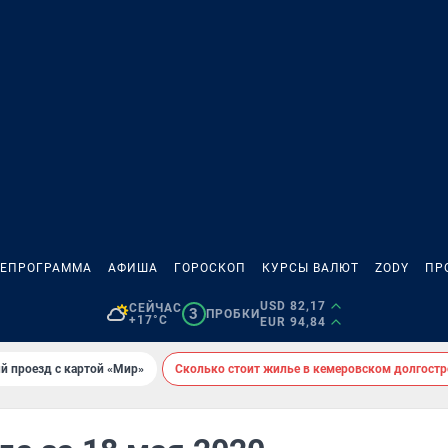
ЛЕПРОГРАММА
АФИША
ГОРОСКОП
КУРСЫ ВАЛЮТ
ZODY
ПР
USD 82,17
СЕЙЧАС
3
ПРОБКИ
+17°C
EUR 94,84
й проезд с картой «Мир»
Сколько стоит жилье в кемеровском долгостр