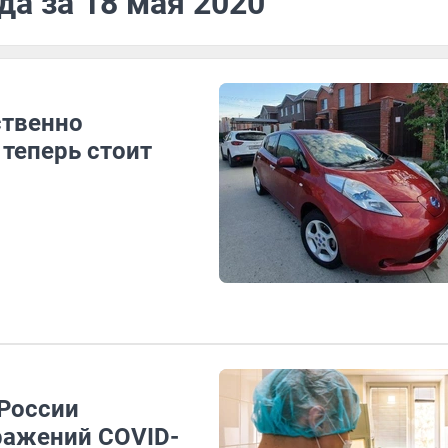
да за 18 мая 2020
ственно
теперь стоит
 России
ражений COVID-