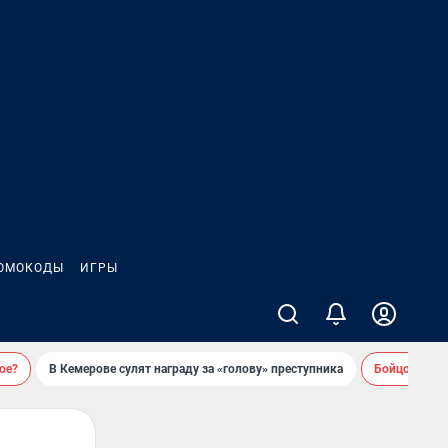
ОМОКОДЫ
ИГРЫ
ое?
В Кемерове сулят награду за «голову» преступника
Бойцовский 