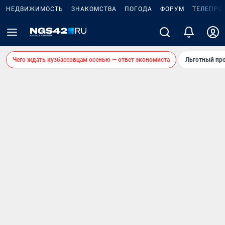
НЕДВИЖИМОСТЬ
ЗНАКОМСТВА
ПОГОДА
ФОРУМ
ТЕЛЕПРО
Чего ждать кузбассовцам осенью — ответ экономиста
Льготный про