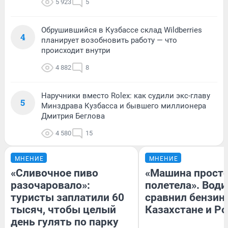
5 923
5
Обрушившийся в Кузбассе склад Wildberries
4
планирует возобновить работу — что
происходит внутри
4 882
8
Наручники вместо Rolex: как судили экс-главу
5
Минздрава Кузбасса и бывшего миллионера
Дмитрия Беглова
4 580
15
МНЕНИЕ
МНЕНИЕ
«Сливочное пиво
«Машина прост
разочаровало»:
полетела». Води
туристы заплатили 60
сравнил бензин
тысяч, чтобы целый
Казахстане и Р
день гулять по парку