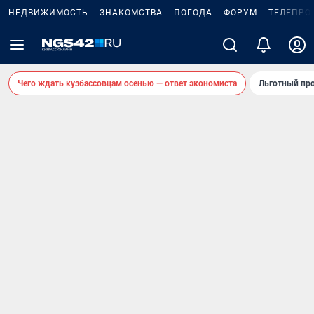
НЕДВИЖИМОСТЬ
ЗНАКОМСТВА
ПОГОДА
ФОРУМ
ТЕЛЕПРО
Чего ждать кузбассовцам осенью — ответ экономиста
Льготный про