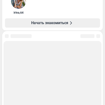
irina
,
64
Начать знакомиться