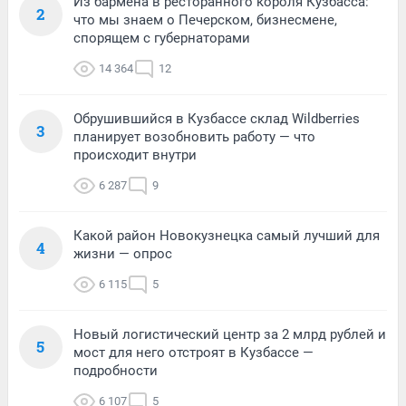
Из бармена в ресторанного короля Кузбасса:
2
что мы знаем о Печерском, бизнесмене,
спорящем с губернаторами
14 364
12
Обрушившийся в Кузбассе склад Wildberries
3
планирует возобновить работу — что
происходит внутри
6 287
9
Какой район Новокузнецка самый лучший для
4
жизни — опрос
6 115
5
Новый логистический центр за 2 млрд рублей и
5
мост для него отстроят в Кузбассе —
подробности
6 107
5