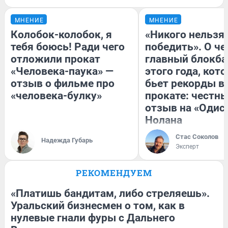
МНЕНИЕ
МНЕНИЕ
Колобок-колобок, я
«Никого нельзя
тебя боюсь! Ради чего
победить». О ч
отложили прокат
главный блокба
«Человека-паука» —
этого года, кот
отзыв о фильме про
бьет рекорды в
«человека-булку»
прокате: честн
отзыв на «Одис
Нолана
Стас Соколов
Надежда Губарь
Эксперт
РЕКОМЕНДУЕМ
«Платишь бандитам, либо стреляешь».
Уральский бизнесмен о том, как в
нулевые гнали фуры с Дальнего