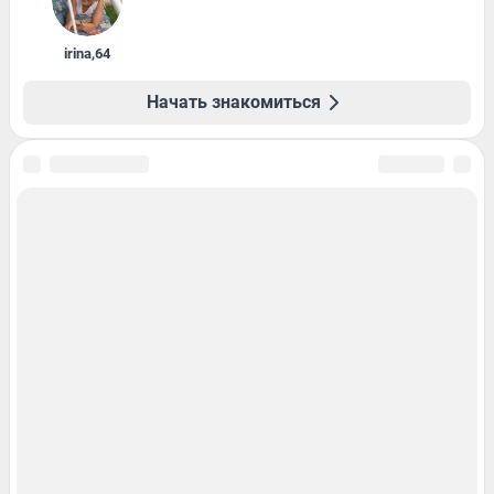
irina
,
64
Начать знакомиться