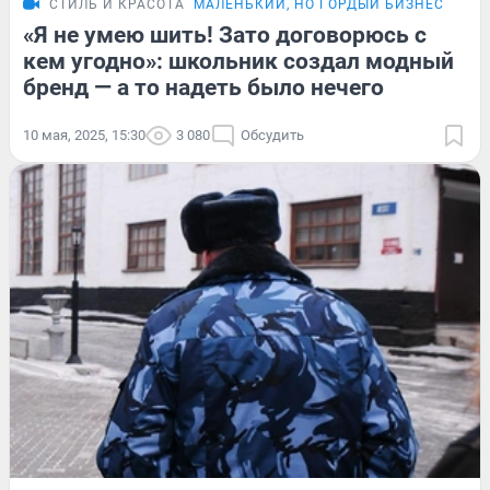
СТИЛЬ И КРАСОТА
МАЛЕНЬКИЙ, НО ГОРДЫЙ БИЗНЕС
ИСТ
«Я не умею шить! Зато договорюсь с
кем угодно»: школьник создал модный
бренд — а то надеть было нечего
10 мая, 2025, 15:30
3 080
Обсудить