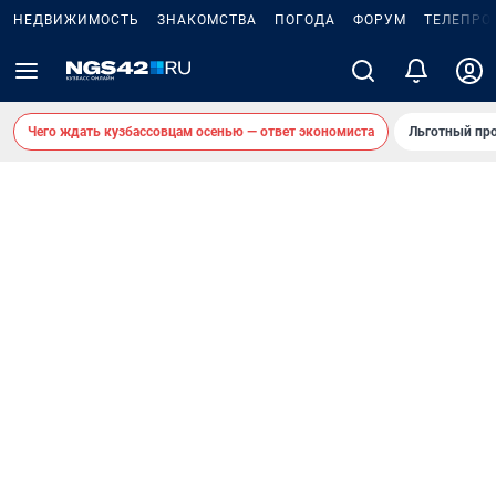
НЕДВИЖИМОСТЬ
ЗНАКОМСТВА
ПОГОДА
ФОРУМ
ТЕЛЕПРО
Чего ждать кузбассовцам осенью — ответ экономиста
Льготный про