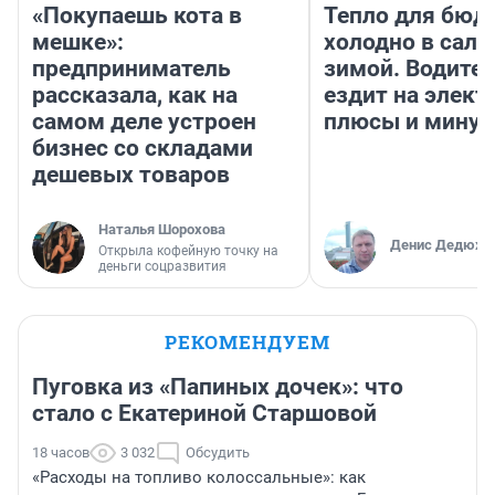
«Покупаешь кота в
Тепло для бюд
мешке»:
холодно в сало
предприниматель
зимой. Водител
рассказала, как на
ездит на элект
самом деле устроен
плюсы и мину
бизнес со складами
дешевых товаров
Наталья Шорохова
Денис Дедюхи
Открыла кофейную точку на
деньги соцразвития
РЕКОМЕНДУЕМ
Пуговка из «Папиных дочек»: что
стало с Екатериной Старшовой
18 часов
3 032
Обсудить
«Расходы на топливо колоссальные»: как