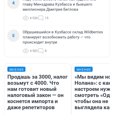
4
главу Минздрава Кузбасса и бывшего
миллионера Дмитрия Беглова
4 526
15
Обрушившийся в Кузбассе склад Wildberries
5
планирует возобновить работу — что
происходит внутри
4 502
8
МНЕНИЕ
МНЕНИЕ
Продашь за 3000, налог
«Мы видим нов
возьмут с 4000. Что
Нолана»: с как
нам готовит новый
настроем нужн
налоговый закон — он
смотреть «Оди
коснется импорта и
чтобы она не
даже репетиторов
выглядела как