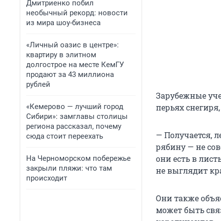
Дмитриенко побил
необычный рекорд: новости
из мира шоу-бизнеса
«Личный оазис в центре»:
квартиру в элитном
долгострое на месте КемГУ
продают за 43 миллиона
рублей
Зарубежные уч
«Кемерово — лучший город
перьях снегиря,
Сибири»: замглавы столицы
региона рассказал, почему
— Получается, л
сюда стоит переехать
рябину — не сов
они есть в лист
На Черноморском побережье
закрыли пляжи: что там
не выглядит кр
происходит
Они также объя
может быть свя