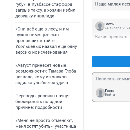
Наша милая лесн
губу»: в Кузбассе стаффорд
загрыз таксу, а хозяин избил
девушку-инвалида
Гость
24 января 2024
«Они всё еще в лесу, и им
нужна помощь»: сын
Какая прелесть.
пропавших в тайге
Усольцевых назвал еще одну
версию их исчезновения
«Август принесет новые
возможности»: Тамара Глоба
назвала, кому из знаков
зодиака улыбнется удача
Гость
Войти
Переводы россиян начнут
блокировать по одной
причине: подробности
«Меня не просто отменяют,
меня хотят убить»: участница