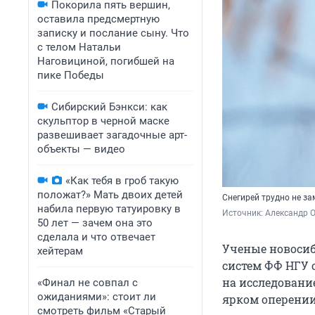
Покорила пять вершин,
оставила предсмертную
записку и послание сыну. Что
с телом Натальи
Наговициной, погибшей на
пике Победы
Сибирский Бэнкси: как
скульптор в черной маске
развешивает загадочные арт-
объекты — видео
«Как тебя в гроб такую
положат?» Мать двоих детей
Снегирей трудно не за
набила первую татуировку в
Источник: 
Александр 
50 лет — зачем она это
сделала и что отвечает
Ученые новосиб
хейтерам
систем ФФ НГУ 
на исследовани
«Финал не совпал с
ожиданиями»: стоит ли
ярком оперени
смотреть фильм «Старый