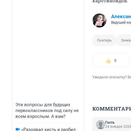
каротиноидов.
Алексан
Ведущий ко
Снегирь
Зима
0
Увидели опечатку? В
Эти вопросы для будущих
КОММЕНТАР
первоклассников под силу не
всем взрослым. А вам?
Гость
24 января 2024
«Разорвал кисть и разбил