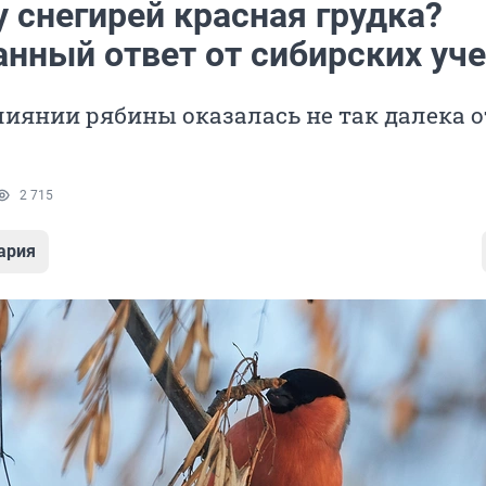
 снегирей красная грудка?
нный ответ от сибирских уч
лиянии рябины оказалась не так далека о
2 715
ария