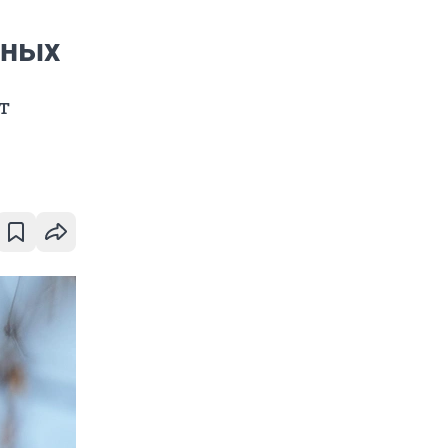
еных
т