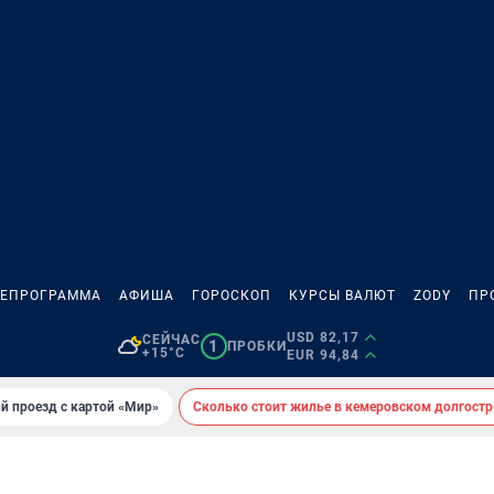
ЛЕПРОГРАММА
АФИША
ГОРОСКОП
КУРСЫ ВАЛЮТ
ZODY
ПР
USD 82,17
СЕЙЧАС
1
ПРОБКИ
+15°C
EUR 94,84
й проезд с картой «Мир»
Сколько стоит жилье в кемеровском долгостр