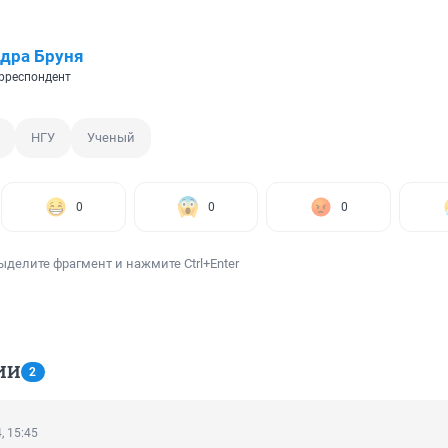
дра Бруня
рреспондент
НГУ
Ученый
0
0
0
ыделите фрагмент и нажмите Ctrl+Enter
ИИ
2
, 15:45