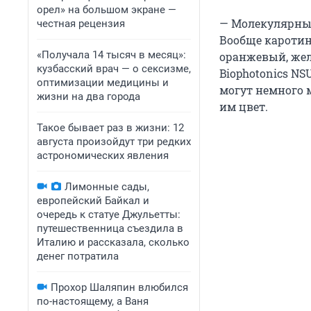
орел» на большом экране —
— Молекулярный
честная рецензия
Вообще каротин
«Получала 14 тысяч в месяц»:
оранжевый, жел
кузбасский врач — о сексизме,
Biophotonics N
оптимизации медицины и
могут немного 
жизни на два города
им цвет.
Такое бывает раз в жизни: 12
августа произойдут три редких
астрономических явления
Лимонные сады,
европейский Байкал и
очередь к статуе Джульетты:
путешественница съездила в
Италию и рассказала, сколько
денег потратила
Прохор Шаляпин влюбился
по-настоящему, а Ваня