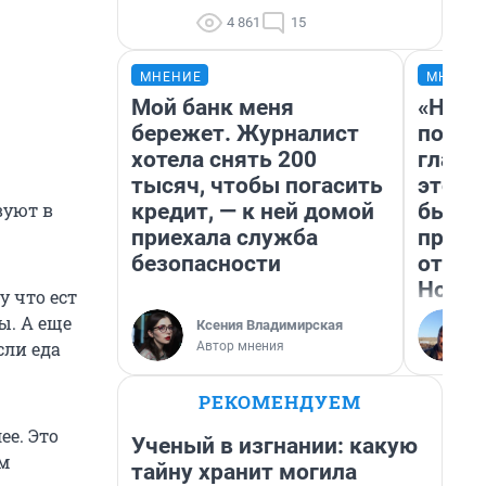
4 861
15
МНЕНИЕ
МНЕНИ
Мой банк меня
«Нико
бережет. Журналист
побед
хотела снять 200
главн
тысяч, чтобы погасить
этого
кредит, — к ней домой
бьет 
вуют в
приехала служба
прока
безопасности
отзыв
Нолан
у что ест
ы. А еще
Ксения Владимирская
сли еда
Автор мнения
РЕКОМЕНДУЕМ
ее. Это
Ученый в изгнании: какую
ем
тайну хранит могила