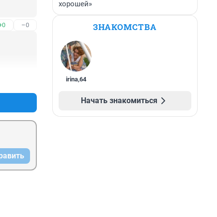
хорошей»
ЗНАКОМСТВА
+0
–0
irina
,
64
+0
–0
Начать знакомиться
равить