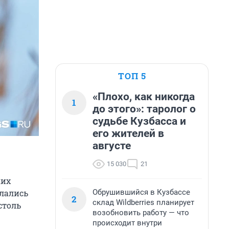
ТОП 5
«Плохо, как никогда
1
до этого»: таролог о
судьбе Кузбасса и
его жителей в
августе
15 030
21
ких
Обрушившийся в Кузбассе
слались
2
склад Wildberries планирует
столь
возобновить работу — что
происходит внутри