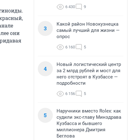
6 430
9
отиноиды.
 красный,
Какой район Новокузнецка
анале
3
самый лучший для жизни —
алее они
опрос
придавая
6 160
5
Новый логистический центр
4
за 2 млрд рублей и мост для
него отстроят в Кузбассе —
подробности
6 156
5
Наручники вместо Rolex: как
5
судили экс-главу Минздрава
Кузбасса и бывшего
миллионера Дмитрия
Беглова