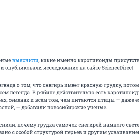
еные
выяснили
, какие именно каротиноиды присутст
 и опубликовали исследование на сайте ScienceDirect.
егенда о том, что снегирь имеет красную грудку, потом
сем легенда. В рябине действительно есть каротиноид
ьях, семенах и всём том, чем питаются птицы — даже е
асной, — добавили новосибирские ученые.
снили, почему грудка самочек снегирей намного светл
зано с особой структурой перьев и другим усваивани