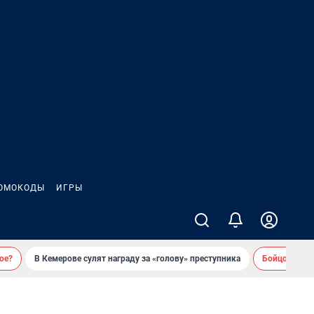
ОМОКОДЫ
ИГРЫ
ое?
В Кемерове сулят награду за «голову» преступника
Бойцовский 