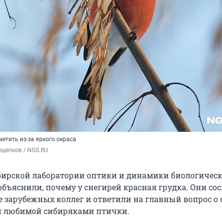
метить из-за яркого окраса
Ощепков / NGS.RU
ирской лаборатории оптики и динамики биологичес
объяснили, почему у снегирей красная грудка. Они со
е зарубежных коллег и ответили на главный вопрос о 
и любимой сибиряками птички.