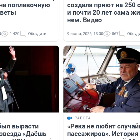
 на поплавочную
создала приют на 250 
оветы
и почти 20 лет сама жи
нем. Видео
0
1 420
Обсудить
9 июня, 2026, 13:00
867
Обсуд
РАБОТА
был вырасти
«Река не любит случа
 звезда «Даёшь
пассажиров». История