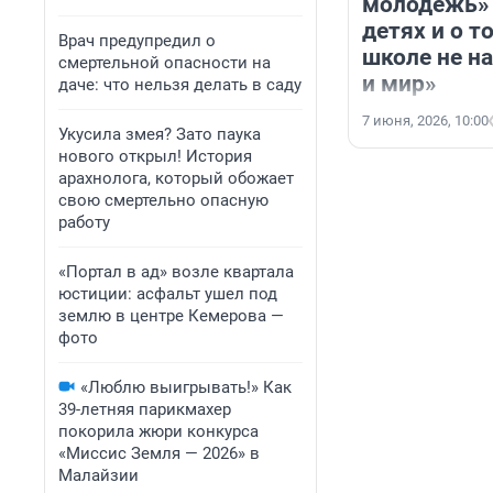
молодежь» 
детях и о т
Врач предупредил о
школе не н
смертельной опасности на
и мир»
даче: что нельзя делать в саду
7 июня, 2026, 10:00
Укусила змея? Зато паука
нового открыл! История
арахнолога, который обожает
свою смертельно опасную
работу
«Портал в ад» возле квартала
юстиции: асфальт ушел под
землю в центре Кемерова —
фото
«Люблю выигрывать!» Как
39-летняя парикмахер
покорила жюри конкурса
«Миссис Земля — 2026» в
Малайзии