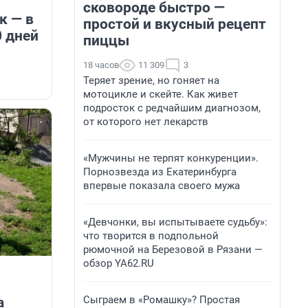
сковороде быстро —
к — в
простой и вкусный рецепт
0 дней
пиццы
18 часов
11 309
3
Теряет зрение, но гоняет на
мотоцикле и скейте. Как живет
подросток с редчайшим диагнозом,
от которого нет лекарств
«Мужчины не терпят конкуренции».
Порнозвезда из Екатеринбурга
впервые показала своего мужа
«Девчонки, вы испытываете судьбу»:
что творится в подпольной
рюмочной на Березовой в Рязани —
обзор YA62.RU
Сыграем в «Ромашку»? Простая
а