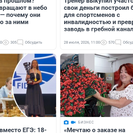
в прошлом?
Тренер выкупил участо
вращают в небо
свои деньги построил 
— почему они
для спортсменов с
о за ними
инвалидностью и прев
заводь в гребной кана
30
305
Обсудить
28 июля, 2026, 11:00
570
Обсу
БИЗНЕС
вместо ЕГЭ: 18-
«Мечтаю о заказе на