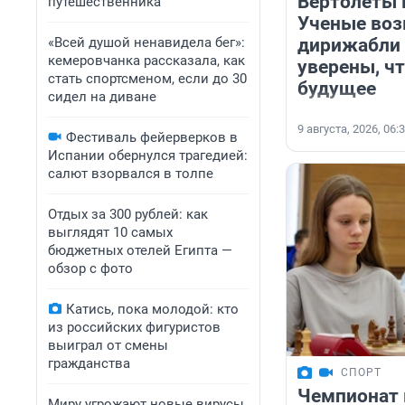
Вертолеты 
путешественника
Ученые воз
«Всей душой ненавидела бег»:
дирижабли 
кемеровчанка рассказала, как
уверены, чт
стать спортсменом, если до 30
будущее
сидел на диване
9 августа, 2026, 06:
Фестиваль фейерверков в
Испании обернулся трагедией:
салют взорвался в толпе
Отдых за 300 рублей: как
выглядят 10 самых
бюджетных отелей Египта —
обзор с фото
Катись, пока молодой: кто
из российских фигуристов
выиграл от смены
гражданства
СПОРТ
Чемпионат 
Миру угрожают новые вирусы