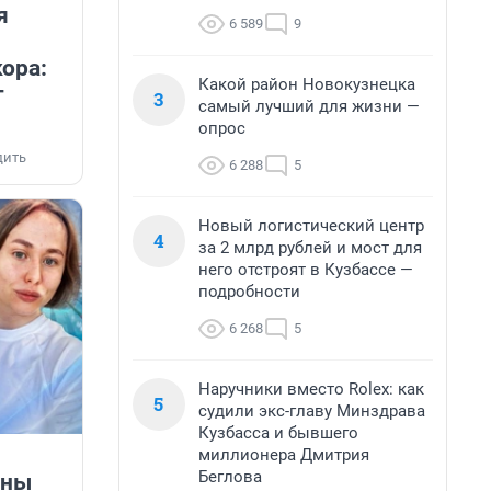
я
6 589
9
ора:
Какой район Новокузнецка
т
3
самый лучший для жизни —
опрос
дить
6 288
5
Новый логистический центр
4
за 2 млрд рублей и мост для
него отстроят в Кузбассе —
подробности
6 268
5
Наручники вместо Rolex: как
5
судили экс-главу Минздрава
Кузбасса и бывшего
миллионера Дмитрия
Беглова
ены