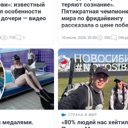
ови»: известный
теряют сознание».
ал особенности
Пятикратная чемпион
 дочери — видео
мира по фридайвингу
рассказала о цене поб
0
718
1
10 июля, 2026, 20:30
556
Обсу
СТРАНА И МИР
с медалями.
«80% людей нас хейтил