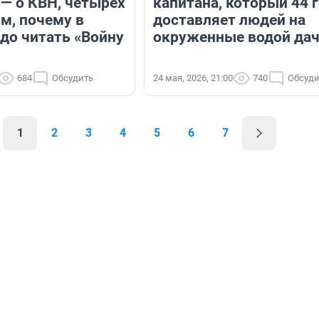
— о КВН, четырёх
капитана, который 44 
ом, почему в
доставляет людей на
адо читать «Войну
окруженные водой да
684
Обсудить
24 мая, 2026, 21:00
740
Обсуди
1
2
3
4
5
6
7