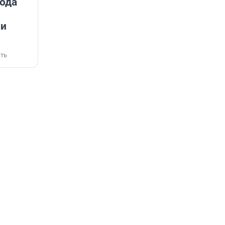
года
чи
ть