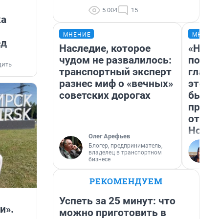
5 004
15
ка
МНЕНИЕ
МНЕНИ
ед
Наследие, которое
«Нико
чудом не развалилось:
побед
дить
транспортный эксперт
главн
разнес миф о «вечных»
этого
советских дорогах
бьет 
прока
отзыв
Нолан
Олег Арефьев
Блогер, предприниматель,
владелец в транспортном
бизнесе
РЕКОМЕНДУЕМ
Успеть за 25 минут: что
и».
можно приготовить в