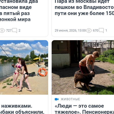
установила два
Пара из Москвы идет
опасном виде
пешком во Владивосто
в пятый раз
пути они уже более 15
ионкой мира
727
2
29 июня, 2026, 13:00
670
1
ЖИВОТНЫЕ
 наживками.
«Люди — это самое
баки объяснили,
тяжелое». Пенсионерк