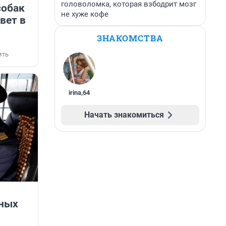
головоломка, которая взбодрит мозг
собак
не хуже кофе
вет в
ЗНАКОМСТВА
ить
irina
,
64
Начать знакомиться
йных