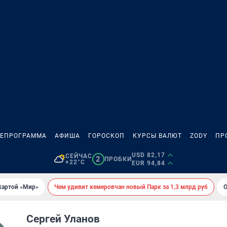
ЛЕПРОГРАММА
АФИША
ГОРОСКОП
КУРСЫ ВАЛЮТ
ZODY
ПР
USD 82,17
СЕЙЧАС
2
ПРОБКИ
+22°C
EUR 94,84
картой «Мир»
Чем удивит кемеровчан новый Парк за 1,3 млрд руб
О
Сергей Уланов