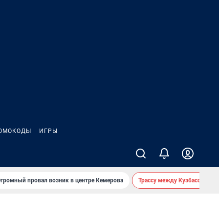
ОМОКОДЫ
ИГРЫ
громный провал возник в центре Кемерова
Трассу между Кузбассом и 