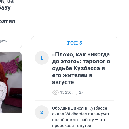
к, за
базу
ратил
л
дить
ТОП 5
«Плохо, как никогда
1
до этого»: таролог о
судьбе Кузбасса и
его жителей в
августе
15 256
27
Обрушившийся в Кузбассе
2
склад Wildberries планирует
возобновить работу — что
происходит внутри