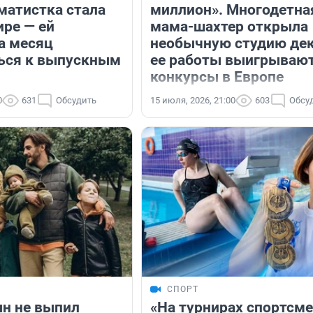
матистка стала
миллион». Многодетна
ире — ей
мама-шахтер открыла
а месяц
необычную студию дек
ься к выпускным
ее работы выигрываю
конкурсы в Европе
0
631
Обсудить
15 июля, 2026, 21:00
603
Обсу
СПОРТ
ын не выпил
«На турнирах спортсм