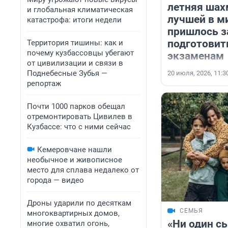
летняя шах
и глобальная климатическая
лучшей в м
катастрофа: итоги недели
пришлось з
подготовит
Территория тишины: как и
почему кузбассовцы убегают
экзаменам
от цивилизации и связи в
Поднебесные Зубья —
20 июля, 2026, 11:3
репортаж
Почти 1000 парков обещал
отремонтировать Цивилев в
Кузбассе: что с ними сейчас
Кемеровчане нашли
необычное и живописное
место для сплава недалеко от
города — видео
Дроны ударили по десяткам
СЕМЬЯ
многоквартирных домов,
«Ни один с
многие охватил огонь,