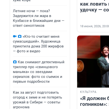
хуже кофе
как ловить
удочку — с
Летние ночи — пока?
Задержится ли жара в
Кузбассе в ближайшие дни —
ответ синоптиков
18 июня, 2026, 20:0
«Кто-то считает меня
сумасшедшей». Художница
приютила дома 200 жирафов
— фото и видео
Как снимают детективный
триллер про «свинцового
маньяка» со звездами
сериалов: фото со съемок и
первые подробности
КУЛЬТУРА
Как за август подготовить
огород к зиме и не потерять
«Я должен 
урожай в Сибири — советы
гопником»:
агронома