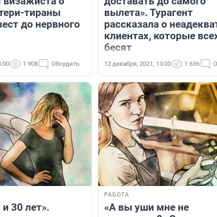
 визажиста о
доставать до самого
атери-тираны
вылета». Турагент
вест до нервного
рассказала о неадекв
клиентах, которые все
бесят
3:00
1 908
Обсудить
12 декабря, 2021, 13:00
1 636
О
РАБОТА
 и 30 лет».
«А вы уши мне не