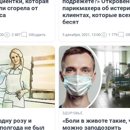
циентки, которая
подрежете?» Откровен
ли сгорела от
парикмахера об истер
са
клиентах, которые все
бесят
:00
2 487
Обсудить
5 декабря, 2021, 13:00
1 779
Об
ЗДОРОВЬЕ
одну розу и
«Боли в животе такие, 
 полгода не был
можно заподозрить