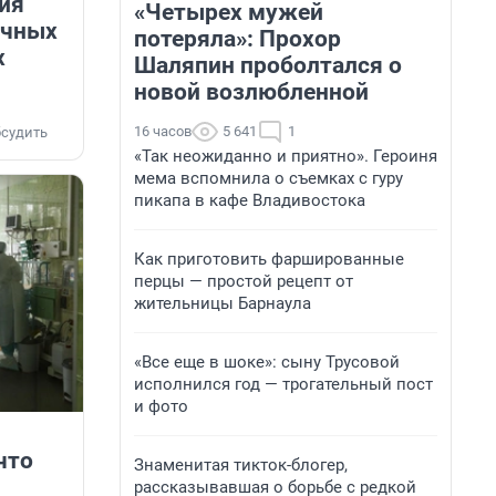
ия
«Четырех мужей
ичных
потеряла»: Прохор
х
Шаляпин проболтался о
новой возлюбленной
16 часов
5 641
1
судить
«Так неожиданно и приятно». Героиня
мема вспомнила о съемках с гуру
пикапа в кафе Владивостока
Как приготовить фаршированные
перцы — простой рецепт от
жительницы Барнаула
«Все еще в шоке»: сыну Трусовой
исполнился год — трогательный пост
и фото
что
Знаменитая тикток-блогер,
рассказывавшая о борьбе с редкой