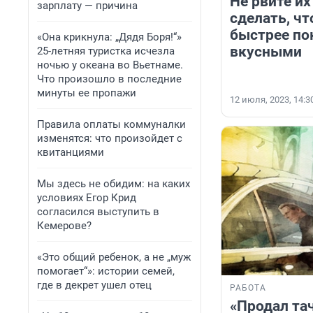
Не рвите их
зарплату — причина
сделать, ч
быстрее по
«Она крикнула: „Дядя Боря!“»
вкусными
25-летняя туристка исчезла
ночью у океана во Вьетнаме.
Что произошло в последние
минуты ее пропажи
12 июля, 2023, 14:3
Правила оплаты коммуналки
изменятся: что произойдет с
квитанциями
Мы здесь не обидим: на каких
условиях Егор Крид
согласился выступить в
Кемерове?
«Это общий ребенок, а не „муж
помогает“»: истории семей,
где в декрет ушел отец
РАБОТА
«Продал та