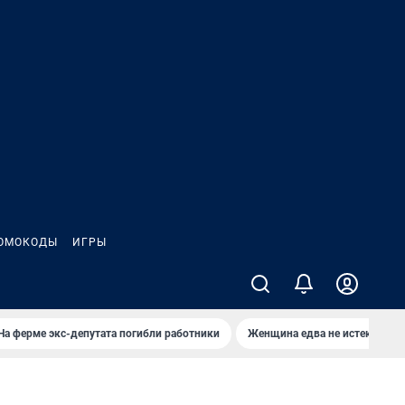
ОМОКОДЫ
ИГРЫ
На ферме экс-депутата погибли работники
Женщина едва не истекла кро