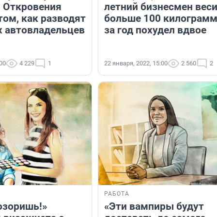
. Откровения
летний бизнесмен вес
том, как разводят
больше 100 килограмм
 автовладельцев
за год похудел вдвое
:00
4 229
1
22 января, 2022, 15:00
2 560
2
РАБОТА
озоришь!»
«Эти вампиры будут