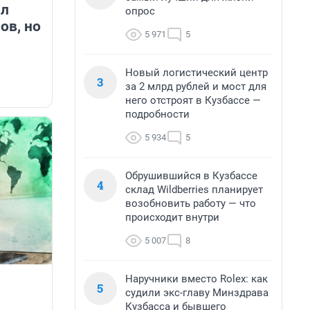
ил
опрос
ов, но
5 971
5
Новый логистический центр
3
за 2 млрд рублей и мост для
него отстроят в Кузбассе —
подробности
5 934
5
Обрушившийся в Кузбассе
4
склад Wildberries планирует
возобновить работу — что
происходит внутри
5 007
8
Наручники вместо Rolex: как
5
судили экс-главу Минздрава
Кузбасса и бывшего