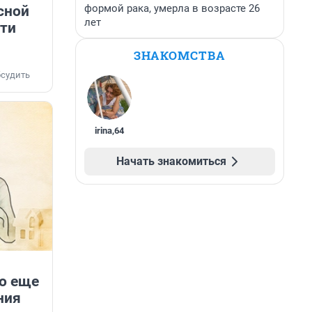
формой рака, умерла в возрасте 26
сной
лет
ети
ЗНАКОМСТВА
судить
irina
,
64
Начать знакомиться
о еще
ния