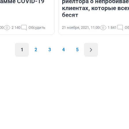
амме COVID-19
риелтора о непробива
клиентах, которые все
бесят
:00
2 140
Обсудить
21 ноября, 2021, 11:00
1 841
Об
1
2
3
4
5