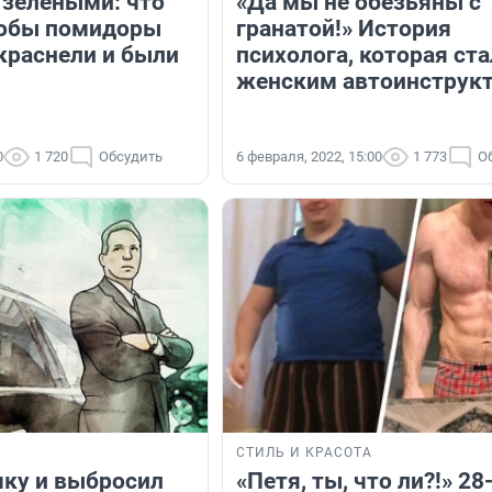
 зелеными: что
«Да мы не обезьяны с
тобы помидоры
гранатой!» История
краснели и были
психолога, которая ста
женским автоинструк
0
1 720
Обсудить
6 февраля, 2022, 15:00
1 773
О
СТИЛЬ И КРАСОТА
чку и выбросил
«Петя, ты, что ли?!» 28