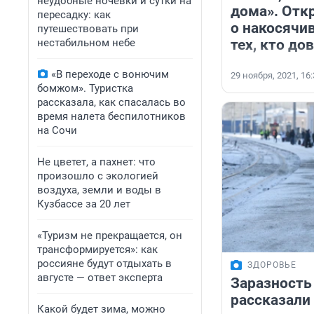
неудобные ночевки и сутки на
дома». Отк
пересадку: как
о накосячи
путешествовать при
тех, кто до
нестабильном небе
«В переходе с вонючим
29 ноября, 2021, 16
бомжом». Туристка
рассказала, как спасалась во
время налета беспилотников
на Сочи
Не цветет, а пахнет: что
произошло с экологией
воздуха, земли и воды в
Кузбассе за 20 лет
«Туризм не прекращается, он
трансформируется»: как
россияне будут отдыхать в
ЗДОРОВЬЕ
августе — ответ эксперта
Заразность
рассказали 
Какой будет зима, можно