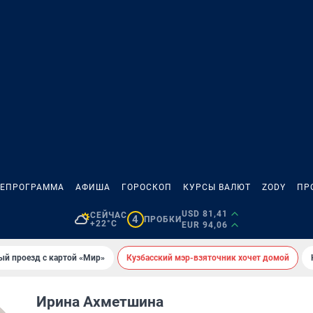
ЛЕПРОГРАММА
АФИША
ГОРОСКОП
КУРСЫ ВАЛЮТ
ZODY
ПР
USD 81,41
СЕЙЧАС
4
ПРОБКИ
+22°C
EUR 94,06
ый проезд с картой «Мир»
Кузбасский мэр-взяточник хочет домой
Ирина Ахметшина