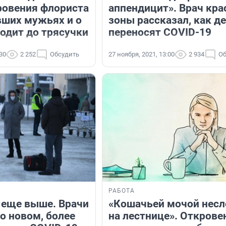
ровения флориста
аппендицит». Врач кра
вших мужьях и о
зоны рассказал, как д
водит до трясучки
переносят COVID-19
:30
2 252
Обсудить
27 ноября, 2021, 13:00
2 934
Об
РАБОТА
 еще выше. Врачи
«Кошачьей мочой несл
о новом, более
на лестнице». Открове