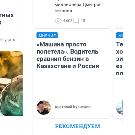
миллионера Дмитрия
Беглова
атных
4 603
15
х
МНЕНИЕ
МНЕНИ
бсудить
«Машина просто
Тепло
полетела». Водитель
холод
сравнил бензин в
зимой
Казахстане и России
ездит
плюсы
Анатолий Кузнецов
РЕКОМЕНДУЕМ