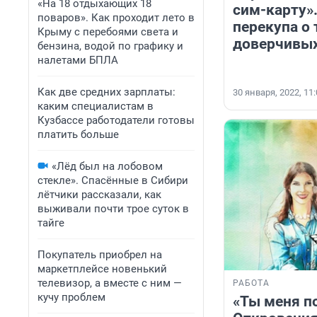
«На 18 отдыхающих 18
сим-карту»
поваров». Как проходит лето в
перекупа о 
Крыму с перебоями света и
доверчивых
бензина, водой по графику и
налетами БПЛА
Как две средних зарплаты:
30 января, 2022, 11
каким специалистам в
Кузбассе работодатели готовы
платить больше
«Лёд был на лобовом
стекле». Спасённые в Сибири
лётчики рассказали, как
выживали почти трое суток в
тайге
Покупатель приобрел на
маркетплейсе новенький
телевизор, а вместе с ним —
РАБОТА
кучу проблем
«Ты меня п