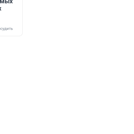
емых
х
судить