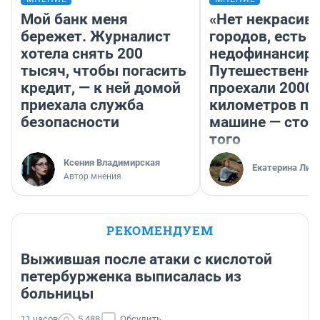
Мой банк меня
«Нет некрасив
бережет. Журналист
городов, есть
хотела снять 200
недофинансиро
тысяч, чтобы погасить
Путешественн
кредит, — к ней домой
проехали 2000
приехала служба
километров по 
безопасности
машине — стои
того
Ксения Владимирская
Екатерина Лит
Автор мнения
РЕКОМЕНДУЕМ
Выжившая после атаки с кислотой
петербурженка выписалась из
больницы
11 часов
5 488
Обсудить