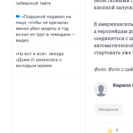
лепестковыми п
сибирской тайге
кнопкой запуск
«Подушкой надавил на
лицо, чтобы не кричала»:
В американском
жених убил модель и год
а европейцам до
возил ее труп в чемодане —
соединяться с 
видео
автоматической
стартовать уже
«Ну вот и всё»: звезда
«Дома-2» развелась с
молодым мужем
Фото: Фото с сай
Кирилл
Авторынок
0