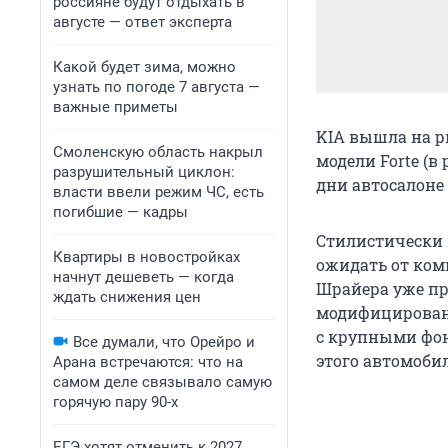
россияне будут отдыхать в
августе — ответ эксперта
Какой будет зима, можно
узнать по погоде 7 августа —
важные приметы
KIA вышла на 
Смоленскую область накрыл
модели Forte (в
разрушительный циклон:
дни автосалоне
власти ввели режим ЧС, есть
погибшие — кадры
Стилистически 
Квартиры в новостройках
ожидать от ком
начнут дешеветь — когда
Шрайера уже пр
ждать снижения цен
модифицированн
с крупными фон
Все думали, что Орейро и
этого автомоби
Арана встречаются: что на
самом деле связывало самую
горячую пару 90-х
ЕГЭ хотят отменить к 2027