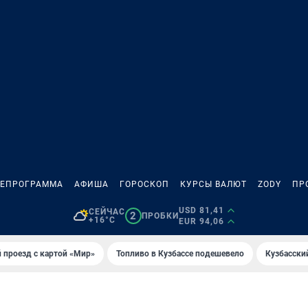
ЛЕПРОГРАММА
АФИША
ГОРОСКОП
КУРСЫ ВАЛЮТ
ZODY
ПР
USD 81,41
СЕЙЧАС
2
ПРОБКИ
+16°C
EUR 94,06
 проезд с картой «Мир»
Топливо в Кузбассе подешевело
Кузбасски