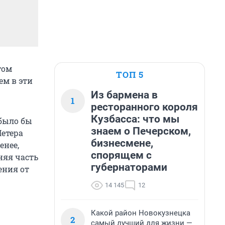
том
ТОП 5
ем в эти
Из бармена в
1
ресторанного короля
Кузбасса: что мы
было бы
знаем о Печерском,
Петера
бизнесмене,
енее,
спорящем с
няя часть
губернаторами
ения от
14 145
12
Какой район Новокузнецка
2
самый лучший для жизни —