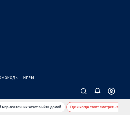
ОМОКОДЫ
ИГРЫ
й мэр-взяточник хочет выйти домой
Где и когда стоит смотреть звездоп