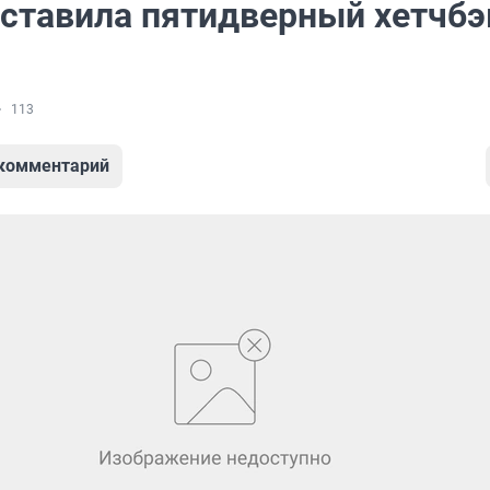
дставила пятидверный хетчбэ
113
 комментарий