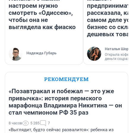
настроем нужно
предпринимат
смотреть «Одиссею»,
рассказала, как
чтобы она не
самом деле ус
выглядела как фиаско
бизнес со скл
дешевых това
Наталья Шорох
Надежда Губарь
Открыла кофейн
деньги соцразв
РЕКОМЕНДУЕМ
«Позавтракал и побежал — это уже
привычка»: история пермского
марафонца Владимира Никитина — он
стал чемпионом РФ 35 раз
8 часов
5 285
7
«Выглядит, будто сейчас развалится»: ребенка из