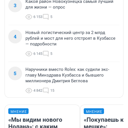
Какой район Новокузнецка самый лучший
3
для жизни — опрос
6 153
5
Новый логистический центр за 2 млрд
4
рублей и мост для него отстроят в Кузбассе
— подробности
6 145
5
Наручники вместо Rolex: как судили экс-
5
главу Минздрава Кузбасса и бывшего
миллионера Дмитрия Беглова
4 842
15
МНЕНИЕ
МНЕНИЕ
«Мы видим нового
«Покупаешь ко
Нолана»: с каким
мешке»: