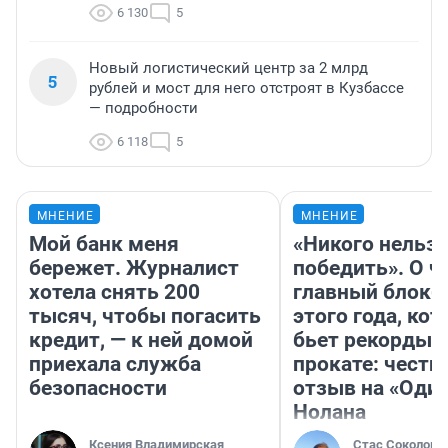
6 130
5
Новый логистический центр за 2 млрд
5
рублей и мост для него отстроят в Кузбассе
— подробности
6 118
5
МНЕНИЕ
МНЕНИЕ
Мой банк меня
«Никого нельз
бережет. Журналист
победить». О ч
хотела снять 200
главный блокб
тысяч, чтобы погасить
этого года, ко
кредит, — к ней домой
бьет рекорды 
приехала служба
прокате: честн
безопасности
отзыв на «Оди
Нолана
Ксения Владимирская
Стас Соколов