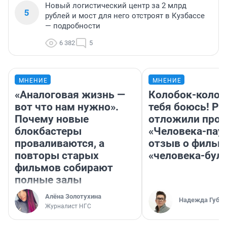
Новый логистический центр за 2 млрд
5
рублей и мост для него отстроят в Кузбассе
— подробности
6 382
5
МНЕНИЕ
МНЕНИЕ
«Аналоговая жизнь —
Колобок-колобо
вот что нам нужно».
тебя боюсь! Ра
Почему новые
отложили прок
блокбастеры
«Человека-пау
проваливаются, а
отзыв о фильм
повторы старых
«человека-бул
фильмов собирают
полные залы
Алёна Золотухина
Надежда Губар
Журналист НГС