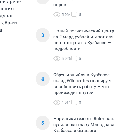
вой арене
опрос
оления
5 964
5
дя на
, брать
аг
Новый логистический центр
3
за 2 млрд рублей и мост для
него отстроят в Кузбассе —
подробности
5 925
5
Обрушившийся в Кузбассе
4
склад Wildberries планирует
возобновить работу — что
происходит внутри
4 911
8
Наручники вместо Rolex: как
5
судили экс-главу Минздрава
Кузбасса и бывшего