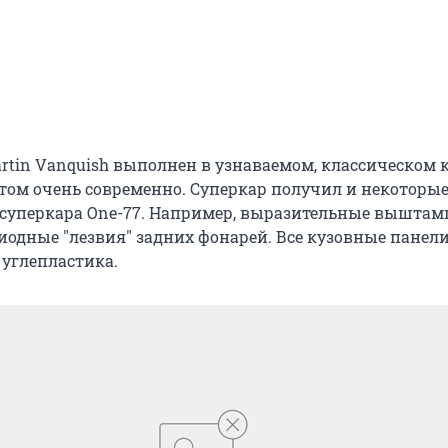
rtin Vanquish выполнен в узнаваемом, классическом 
том очень современно. Суперкар получил и некоторы
суперкара One-77. Например, выразительные выштам
диодные "лезвия" задних фонарей. Все кузовные панел
 углепластика.