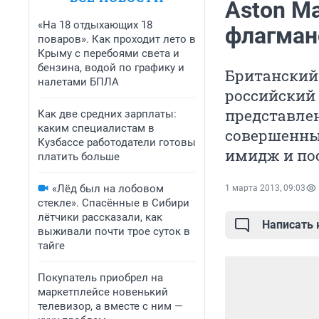
Aston Ma
«На 18 отдыхающих 18
флагманс
поваров». Как проходит лето в
Крыму с перебоями света и
бензина, водой по графику и
Британский 
налетами БПЛА
российский 
представлен
Как две средних зарплаты:
каким специалистам в
совершенный
Кузбассе работодатели готовы
имидж и по
платить больше
«Лёд был на лобовом
1 марта 2013, 09:03
стекле». Спасённые в Сибири
лётчики рассказали, как
Написать
выживали почти трое суток в
тайге
Покупатель приобрел на
маркетплейсе новенький
телевизор, а вместе с ним —