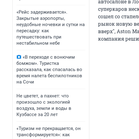
автосалоне в Ло
суперкаров нес
«Рейс задерживается».
сошел со стапел
Закрытые аэропорты,
рынок новую ве
неудобные ночевки и сутки на
пересадку: как
вверх", Aston M
путешествовать при
компания решила
нестабильном небе
«В переходе с вонючим
бомжом». Туристка
рассказала, как спасалась во
время налета беспилотников
на Сочи
Не цветет, а пахнет: что
произошло с экологией
воздуха, земли и воды в
Кузбассе за 20 лет
«Туризм не прекращается, он
трансформируется»: как