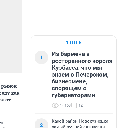
ТОП 5
Из бармена в
1
ресторанного короля
Кузбасса: что мы
знаем о Печерском,
бизнесмене,
й рынок
спорящем с
году как
губернаторами
 этот
14 168
12
Какой район Новокузнецка
ем
2
самый лучший для жизни —