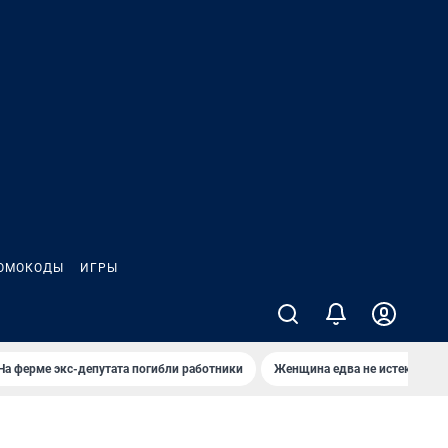
ОМОКОДЫ
ИГРЫ
На ферме экс-депутата погибли работники
Женщина едва не истекла кро