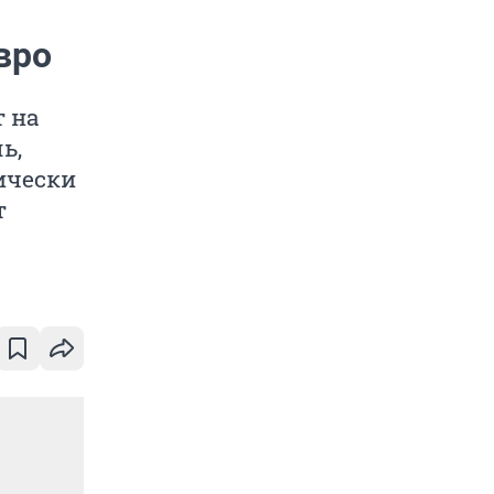
вро
т на
ь,
ически
т