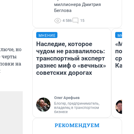
миллионера Дмитрия
Беглова
4 586
15
МНЕНИЕ
МНЕНИ
Наследие, которое
«Маши
ключе, но
чудом не развалилось:
полет
е черты
транспортный эксперт
сравн
повки на
разнес миф о «вечных»
Казах
и
советских дорогах
Олег Арефьев
Блогер, предприниматель,
владелец в транспортном
бизнесе
РЕКОМЕНДУЕМ