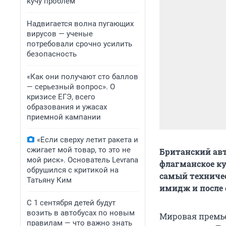
кучу проблем
Надвигается волна пугающих
вирусов — ученые
потребовали срочно усилить
безопасность
«Как они получают сто баллов
— серьезный вопрос». О
кризисе ЕГЭ, всего
образования и ужасах
приемной кампании
«Если сверху летит ракета и
сжигает мой товар, то это не
Британский авт
мой риск». Основатель Levrana
флагманское ку
обрушился с критикой на
самый техничес
Татьяну Ким
имидж и после
С 1 сентября детей будут
возить в автобусах по новым
Мировая премье
правилам — что важно знать