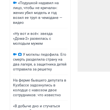
«Подушкой надавил на
лицо, чтобы не кричала»:
жених убил модель и год
возил ее труп в чемодане —
видео
«Ну вот и всё»: звезда
«Дома-2» развелась с
молодым мужем
У могилы педофила. Его
смерть разделила страну на
два лагеря, а защитника детей
отправила за решетку
На ферме бывшего депутата в
Кузбассе задохнулись в
колодце с навозом двое
сотрудников: что известно
«В добыче дно и стучаться