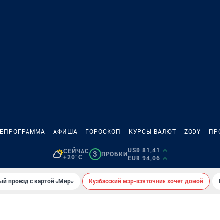
ЛЕПРОГРАММА
АФИША
ГОРОСКОП
КУРСЫ ВАЛЮТ
ZODY
ПР
USD 81,41
СЕЙЧАС
3
ПРОБКИ
+20°C
EUR 94,06
ый проезд с картой «Мир»
Кузбасский мэр-взяточник хочет домой