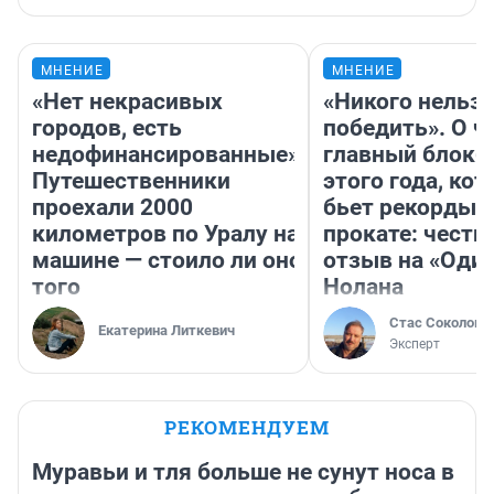
МНЕНИЕ
МНЕНИЕ
«Нет некрасивых
«Никого нельз
городов, есть
победить». О ч
недофинансированные».
главный блокб
Путешественники
этого года, ко
проехали 2000
бьет рекорды 
километров по Уралу на
прокате: честн
машине — стоило ли оно
отзыв на «Оди
того
Нолана
Стас Соколов
Екатерина Литкевич
Эксперт
РЕКОМЕНДУЕМ
Муравьи и тля больше не сунут носа в