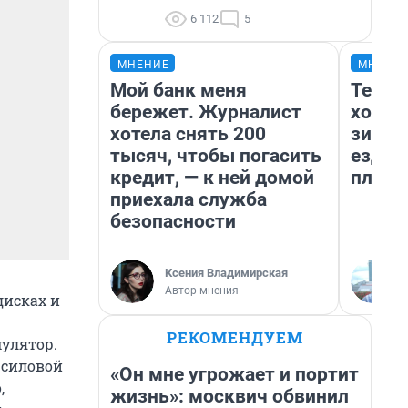
6 112
5
МНЕНИЕ
МНЕНИ
Мой банк меня
Тепло
бережет. Журналист
холод
хотела снять 200
зимой
тысяч, чтобы погасить
ездит
кредит, — к ней домой
плюсы
приехала служба
безопасности
Ксения Владимирская
Автор мнения
дисках и
РЕКОМЕНДУЕМ
улятор.
 силовой
«Он мне угрожает и портит
,
жизнь»: москвич обвинил