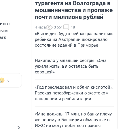
й
турагента из Волгограда в
мошенничестве и пропаже
почти миллиона рублей
ии с
4 часа
3 551
18
лым
«Выглядит, будто сейчас развалится»:
ных
ребенка из Австралии шокировало
состояние зданий в Приморье
Накипело у младшей сестры: «Она
уехала жить, а я осталась быть
хорошей»
0
«Год преследовал и облил кислотой».
Рассказ петербурженки о жестоком
нападении и реабилитации
«Мне должны 17 млн, но банку плачу
я»: почему в Башкирии обманутые в
ИЖС не могут добиться правды