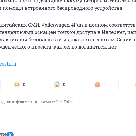
возможность подзарядки аккумуляторов и от бытово
и помощи встроенного беспроводного устройства.
китайских СМИ, Volkswagen 4Fun в полном соответств
енденциями оснащен точкой доступа в Интернет, це
м активной безопасности и даже автопилотом. Серий
уденческого проекта, как легко догадаться, нет.
vesti.ru
0
0
0
ыделите фрагмент и нажмите Ctrl+Enter
ИИ
0