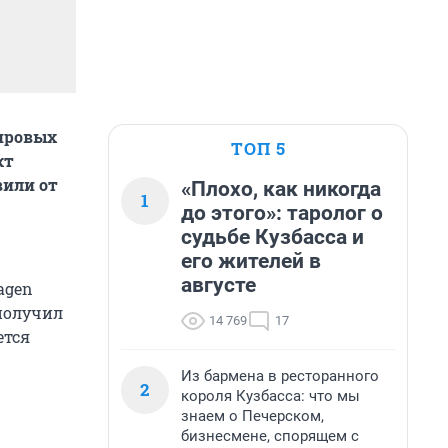
ировых
ТОП 5
кт
вили от
«Плохо, как никогда
1
до этого»: таролог о
судьбе Кузбасса и
его жителей в
августе
agen
 получил
14 769
17
ется
Из бармена в ресторанного
2
короля Кузбасса: что мы
знаем о Печерском,
бизнесмене, спорящем с