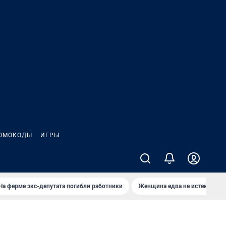
ОМОКОДЫ
ИГРЫ
На ферме экс-депутата погибли работники
Женщина едва не истекла кро