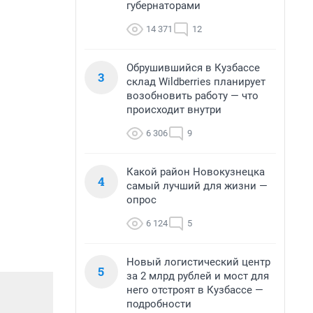
губернаторами
14 371
12
Обрушившийся в Кузбассе
3
склад Wildberries планирует
возобновить работу — что
происходит внутри
6 306
9
Какой район Новокузнецка
4
самый лучший для жизни —
опрос
6 124
5
Новый логистический центр
5
за 2 млрд рублей и мост для
него отстроят в Кузбассе —
подробности