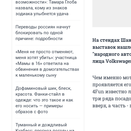
возможности»: Тамара Глоба
назвала, кому из знаков
зодиака улыбнется удача
Переводы россиян начнут
блокировать по одной
причине: подробности
На стендах Ша
выставок нашло
«Меня не просто отменяют,
"народного авт
меня хотят убить»: участница
лица Volkswage
«Мамы в 16» ответила на
обвинения в домогательствах
к маленькому сыну
Чем именно мот
проявляется его
Дофаминовый шик, блеск,
4Fun известно 
красота. Фанки-стайл в
три ряда посад
одежде: что это такое и как
вверх, а часть 
его носить — примеры
образов с фото
Туманный и дождливый
Кузбасс: прогноз погоды на