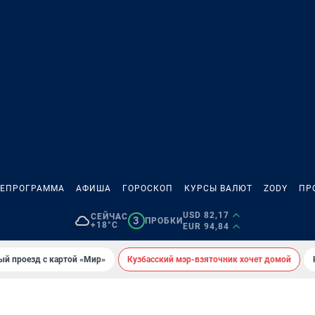
ЛЕПРОГРАММА
АФИША
ГОРОСКОП
КУРСЫ ВАЛЮТ
ZODY
ПР
USD 82,17
СЕЙЧАС
3
ПРОБКИ
+18°C
EUR 94,84
ый проезд с картой «Мир»
Кузбасский мэр-взяточник хочет домой