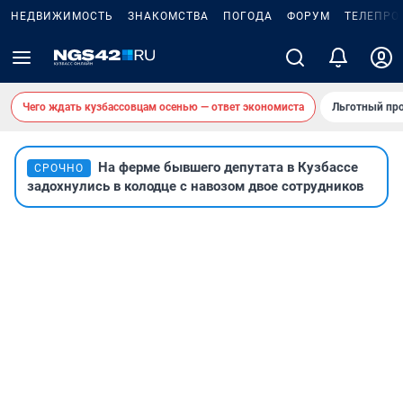
НЕДВИЖИМОСТЬ
ЗНАКОМСТВА
ПОГОДА
ФОРУМ
ТЕЛЕПРО
Чего ждать кузбассовцам осенью — ответ экономиста
Льготный про
На ферме бывшего депутата в Кузбассе
СРОЧНО
задохнулись в колодце с навозом двое сотрудников