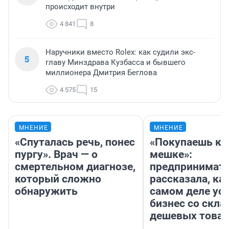
происходит внутри
4 841
8
Наручники вместо Rolex: как судили экс-
5
главу Минздрава Кузбасса и бывшего
миллионера Дмитрия Беглова
4 575
15
МНЕНИЕ
МНЕНИЕ
«Спуталась речь, понес
«Покупаешь ко
пургу». Врач — о
мешке»:
смертельном диагнозе,
предпринимат
который сложно
рассказала, как
обнаружить
самом деле ус
бизнес со скл
дешевых това