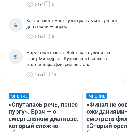
6 194
5
Какой район Новокузнецка самый лучший
4
для жизни — опрос
6 186
5
Наручники вместо Rolex: как судили экс-
5
главу Минздрава Кузбасса и бывшего
миллионера Дмитрия Беглова
4 893
15
МНЕНИЕ
МНЕНИЕ
«Спуталась речь, понес
«Финал не совп
пургу». Врач — о
ожиданиями»: 
смертельном диагнозе,
смотреть фил
который сложно
«Старый орел» 