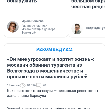
обнаружить
большом экран
честная рецен
Ирина Волкова
Главврач клиники
Надежда Губар
«Реабилитация доктора
Волковой»
РЕКОМЕНДУЕМ
«Он мне угрожает и портит жизнь»:
москвич обвинил турагента из
Волгограда в мошенничестве и
пропаже почти миллиона рублей
18 часов
10 496
20
Как приготовить хачапури — несколько рецептов от
жительницы Барнаула
Ученый в изгнании: какую тайну хранит могила