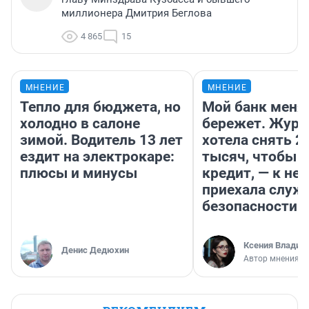
миллионера Дмитрия Беглова
4 865
15
МНЕНИЕ
МНЕНИЕ
Тепло для бюджета, но
Мой банк меня
холодно в салоне
бережет. Журн
зимой. Водитель 13 лет
хотела снять 2
ездит на электрокаре:
тысяч, чтобы п
плюсы и минусы
кредит, — к не
приехала служ
безопасности
Ксения Владим
Денис Дедюхин
Автор мнения