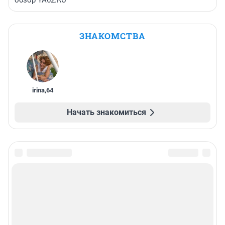
обзор YA62.RU
ЗНАКОМСТВА
irina
,
64
Начать знакомиться