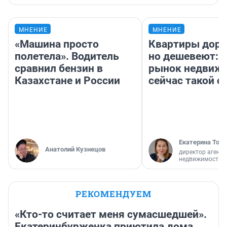
МНЕНИЕ
МНЕНИЕ
«Машина просто
Квартиры дор
полетела». Водитель
но дешевеют: 
сравнил бензин в
рынок недвиж
Казахстане и России
сейчас такой 
Екатерина Торо
Анатолий Кузнецов
директор агентс
недвижимости
РЕКОМЕНДУЕМ
«Кто-то считает меня сумасшедшей».
Екатеринбурженка приютила дома