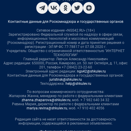
Контактные данные для Роскомнадзора и государственных органов
Сетевое издание «NGS42.RU» (18+)
Зарегистрировано Федеральной службой по надзору в сфере связи,
информационных технологий и массовых коммуникаций
(Роскомнадзор). Регистрационный номер и дата принятия решения о
регистрации - ЭЛ № ФС 77-78817 от 07.08.2020 г.
Учредитель: Общество с ограниченной ответственностью "ИНТЕРНЕТ
ТЕХНОЛОГИИ"
Главный редактор: Левчук Александр Николаевич
Адрес редакции: 650000, Россия, Кемерово, ул. 50 лет Октября, д. 11, офис
201, телефон +7 (3842) 23-22-60
Электронный адрес редакции:
ngs42@shkulev.ru
Контактные данные для Роскомнадзора и государственных органов:
juristnsk@shkulev.ru
Техподдержка:
help@shkulev.ru
По вопросам коммерческого сотрудничества:
Жапарова Жанна, менеджер по работе с федеральными клиентами
zhanna.zhaparova@shkulev.ru
, моб. + 7 982 640 34 32
Ревина Мария, директор по работе с федеральными клиентами
mariya.revina@shkulev.ru
, моб. +7 910 402 4056
Редакция сайта не несет ответственности за достоверность
информации, содержащейся в рекламных объявлениях.