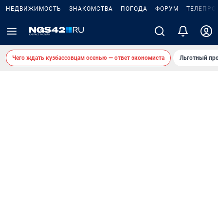
НЕДВИЖИМОСТЬ
ЗНАКОМСТВА
ПОГОДА
ФОРУМ
ТЕЛЕПРО
Чего ждать кузбассовцам осенью — ответ экономиста
Льготный про