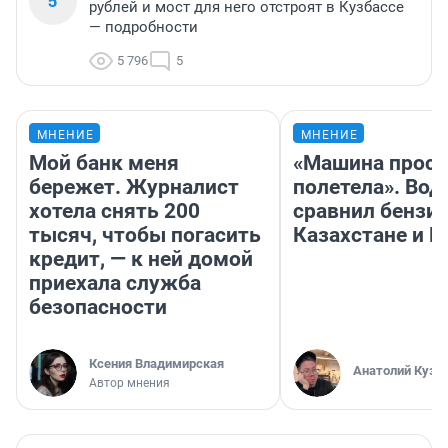
5
рублей и мост для него отстроят в Кузбассе
— подробности
5 796
5
МНЕНИЕ
МНЕНИЕ
Мой банк меня
«Машина прост
бережет. Журналист
полетела». Вод
хотела снять 200
сравнил бензин
тысяч, чтобы погасить
Казахстане и Р
кредит, — к ней домой
приехала служба
безопасности
Ксения Владимирская
Анатолий Кузн
Автор мнения