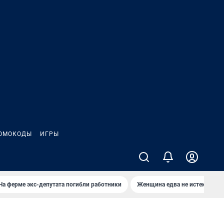
ОМОКОДЫ
ИГРЫ
На ферме экс-депутата погибли работники
Женщина едва не истекла кро