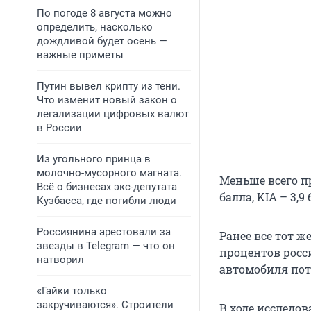
По погоде 8 августа можно
определить, насколько
дождливой будет осень —
важные приметы
Путин вывел крипту из тени.
Что изменит новый закон о
легализации цифровых валют
в России
Из угольного принца в
молочно-мусорного магната.
Меньше всего пр
Всё о бизнесах экс-депутата
балла, KIA – 3,9 
Кузбасса, где погибли люди
Россиянина арестовали за
Ранее все тот ж
звезды в Telegram — что он
процентов росс
натворил
автомобиля пот
«Гайки только
закручиваются». Строители
В ходе исследов