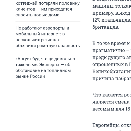
коттеджей потеряли половину
машины толкают
клиентов — им приходится
примеру, выход
сносить новые дома
12% итальянцев
британцев.
Не работают аэропорты и
мобильный интернет: в
нескольких регионах
В то же время 
объявили ракетную опасность
прагматично – к
предыдущего ав
«Август будет еще довольно
опрошенных в Ге
тяжелым». Эксперты — об
обстановке на топливном
Великобритании
рынке России
причина набрал
Что касается р
является смена
весомым для 18
Европейцы откл