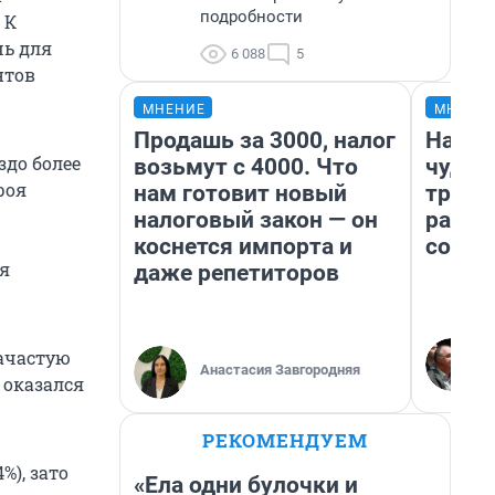
подробности
 К
шь для
6 088
5
нтов
МНЕНИЕ
МНЕНИ
Продашь за 3000, налог
Насле
здо более
возьмут с 4000. Что
чудом
роя
нам готовит новый
транс
налоговый закон — он
разне
коснется импорта и
совет
ая
даже репетиторов
зачастую
Анастасия Завгородняя
 оказался
РЕКОМЕНДУЕМ
), зато
«Ела одни булочки и