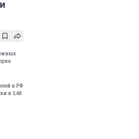
и
можных
орка
елей в РФ
ки в 3,48