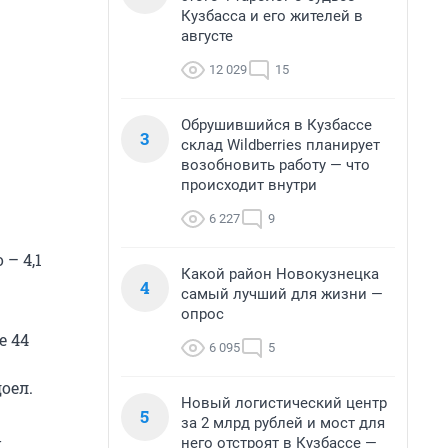
Кузбасса и его жителей в
августе
12 029
15
Обрушившийся в Кузбассе
3
склад Wildberries планирует
возобновить работу — что
происходит внутри
6 227
9
– 4,1
Какой район Новокузнецка
4
самый лучший для жизни —
опрос
е 44
6 095
5
оел.
Новый логистический центр
5
за 2 млрд рублей и мост для
й
него отстроят в Кузбассе —