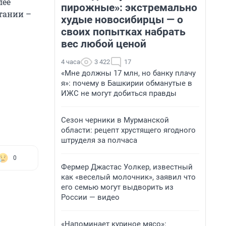
лее
пирожные»: экстремально
тании –
худые новосибирцы — о
своих попытках набрать
вес любой ценой
4 часа
3 422
17
«Мне должны 17 млн, но банку плачу
я»: почему в Башкирии обманутые в
ИЖС не могут добиться правды
Сезон черники в Мурманской
области: рецепт хрустящего ягодного
штруделя за полчаса
0
Фермер Джастас Уолкер, известный
как «веселый молочник», заявил что
его семью могут выдворить из
России — видео
«Напоминает куриное мясо»: