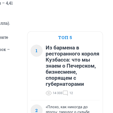
– 4,41
лла).
ТОП 5
енте
Из бармена в
рок –
1
ресторанного короля
Кузбасса: что мы
знаем о Печерском,
бизнесмене,
спорящем с
губернаторами
14 333
12
«Плохо, как никогда до
2
этого»: таролог о судьбе