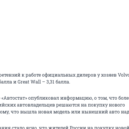
етензий к работе официальных дилеров у хозяев Volvo 
балла и Great Wall – 3,31 балла.
е «Автостат» опубликовал информацию, о том, что боле
ийских автовладельцев решаются на покупку нового
ому, что вышла новая модель или нынешний авто над
ания стало ясно, что жителей России на покупку ново