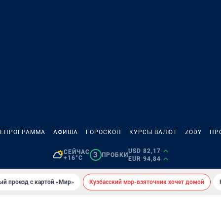
ЛЕПРОГРАММА
АФИША
ГОРОСКОП
КУРСЫ ВАЛЮТ
ZODY
ПР
USD 82,17
СЕЙЧАС
3
ПРОБКИ
+16°C
EUR 94,84
ый проезд с картой «Мир»
Кузбасский мэр-взяточник хочет домой