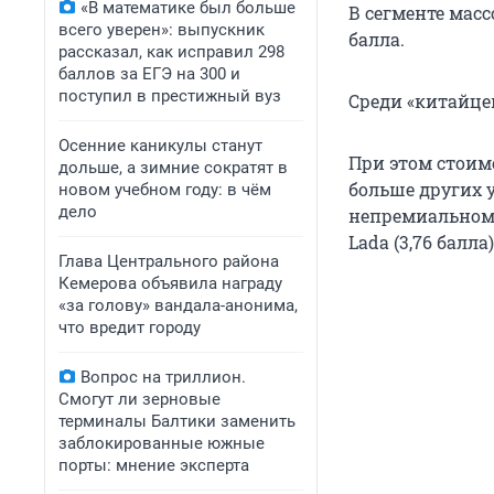
«В математике был больше
В сегменте масс
всего уверен»: выпускник
балла.
рассказал, как исправил 298
баллов за ЕГЭ на 300 и
поступил в престижный вуз
Среди «китайцев
Осенние каникулы станут
При этом стоим
дольше, а зимние сократят в
больше других у
новом учебном году: в чём
дело
непремиальном –
Lada (3,76 балла)
Глава Центрального района
Кемерова объявила награду
«за голову» вандала-анонима,
что вредит городу
Вопрос на триллион.
Смогут ли зерновые
терминалы Балтики заменить
заблокированные южные
порты: мнение эксперта