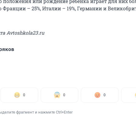
о положения или рождение ребенка играет для них бо
о Франции – 25%, Италии – 19%, Германии и Великобри
та Avtoshkola23.ru
ряков
0
0
0
ыделите фрагмент и нажмите Ctrl+Enter