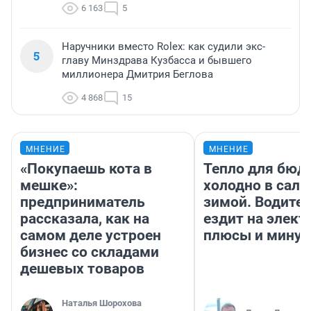
6 163
5
Наручники вместо Rolex: как судили экс-
5
главу Минздрава Кузбасса и бывшего
миллионера Дмитрия Беглова
4 868
15
МНЕНИЕ
МНЕНИЕ
«Покупаешь кота в
Тепло для бюд
мешке»:
холодно в сало
предприниматель
зимой. Водител
рассказала, как на
ездит на элект
самом деле устроен
плюсы и мину
бизнес со складами
дешевых товаров
Наталья Шорохова