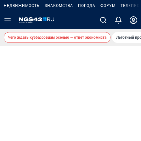
НЕДВИЖИМОСТЬ
ЗНАКОМСТВА
ПОГОДА
ФОРУМ
ТЕЛЕПРО
Чего ждать кузбассовцам осенью — ответ экономиста
Льготный про