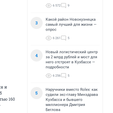
6 572
9
Какой район Новокузнецка
3
самый лучший для жизни —
опрос
6 261
5
Новый логистический центр
4
за 2 млрд рублей и мост для
него отстроят в Кузбассе —
подробности
6 256
5
йн и
Наручники вместо Rolex: как
5
5
судили экс-главу Минздрава
тью 160
Кузбасса и бывшего
миллионера Дмитрия
-
Беглова