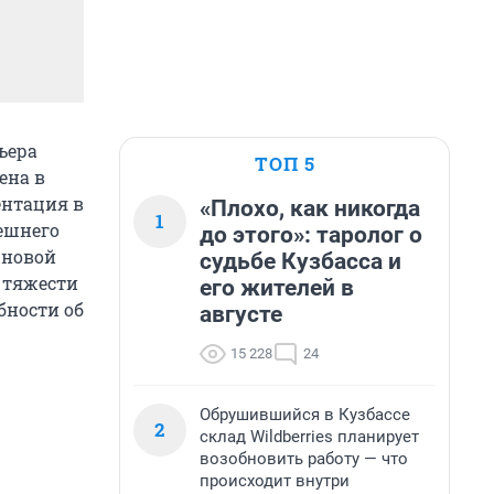
ьера
ТОП 5
ена в
ентация в
«Плохо, как никогда
1
нешнего
до этого»: таролог о
 новой
судьбе Кузбасса и
 тяжести
его жителей в
бности об
августе
15 228
24
Обрушившийся в Кузбассе
2
склад Wildberries планирует
возобновить работу — что
происходит внутри