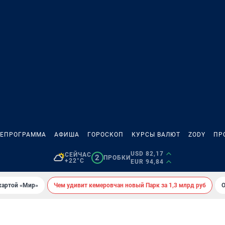
ЛЕПРОГРАММА
АФИША
ГОРОСКОП
КУРСЫ ВАЛЮТ
ZODY
ПР
USD 82,17
СЕЙЧАС
2
ПРОБКИ
+22°C
EUR 94,84
картой «Мир»
Чем удивит кемеровчан новый Парк за 1,3 млрд руб
О