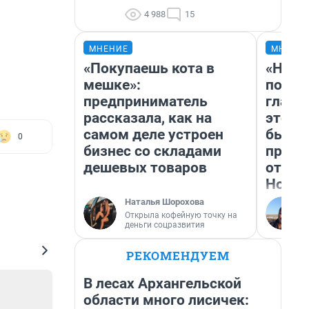
4 988
15
МНЕНИЕ
МНЕНИ
«Покупаешь кота в
«Нико
мешке»:
побед
предприниматель
главн
рассказала, как на
этого
самом деле устроен
бьет 
0
бизнес со складами
прока
дешевых товаров
отзыв
Нолан
Наталья Шорохова
Открыла кофейную точку на
деньги соцразвития
РЕКОМЕНДУЕМ
В лесах Архангельской
области много лисичек: