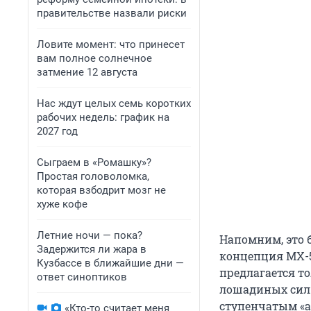
правительстве назвали риски
Ловите момент: что принесет
вам полное солнечное
затмение 12 августа
Нас ждут целых семь коротких
рабочих недель: график на
2027 год
Сыграем в «Ромашку»?
Простая головоломка,
которая взбодрит мозг не
хуже кофе
Летние ночи — пока?
Напомним, это б
Задержится ли жара в
концепция MX-5
Кузбассе в ближайшие дни —
предлагается т
ответ синоптиков
лошадиных сил.
ступенчатым «а
«Кто-то считает меня