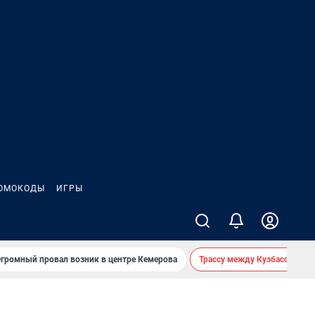
ОМОКОДЫ
ИГРЫ
громный провал возник в центре Кемерова
Трассу между Кузбассом и 