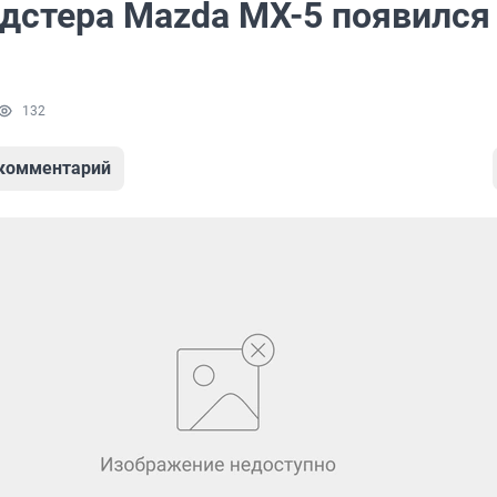
одстера Mazda MX-5 появился
132
 комментарий