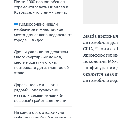
Почти 1000 парков обещал
отремонтировать Цивилев в
Кузбассе: что с ними сейчас
Кемеровчане нашли
необычное и живописное
место для сплава недалеко от
Mazda выложила
города — видео
автомобиля дол
США, Японии и 
Дроны ударили по десяткам
японском город
многоквартирных домов,
поколения MX-5.
многие охватил огонь,
конфигурации д
пострадали дети: главное об
атаке
окажется значи
автомобиле держ
Дороги целые и школы
рядом? Новокузнечане
назвали самый лучший (и
дешевый) район для жизни
На какой срок отодвинули
реформу семейной ипотеки: в