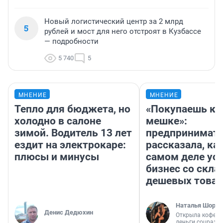
Новый логистический центр за 2 млрд
5
рублей и мост для него отстроят в Кузбассе
— подробности
5 740
5
МНЕНИЕ
МНЕНИЕ
Тепло для бюджета, но
«Покупаешь ко
холодно в салоне
мешке»:
зимой. Водитель 13 лет
предпринимат
ездит на электрокаре:
рассказала, как
плюсы и минусы
самом деле ус
бизнес со скл
дешевых това
Наталья Шорох
Денис Дедюхин
Открыла кофейн
деньги соцразв