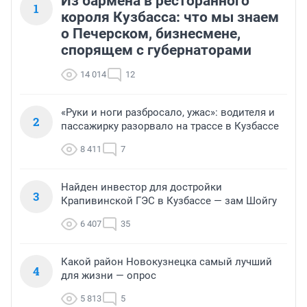
Из бармена в ресторанного
1
короля Кузбасса: что мы знаем
о Печерском, бизнесмене,
спорящем с губернаторами
14 014
12
«Руки и ноги разбросало, ужас»: водителя и
2
пассажирку разорвало на трассе в Кузбассе
8 411
7
Найден инвестор для достройки
3
Крапивинской ГЭС в Кузбассе — зам Шойгу
6 407
35
Какой район Новокузнецка самый лучший
4
для жизни — опрос
5 813
5