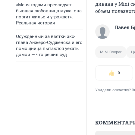
дивана у Mini 
«Меня годами преследует
объем полезного
бывшая любовница мужа: она
портит жилье и угрожает».
Реальная история
Павел Б
Осужденный за взятки экс-
глава Анжеро-Судженска и его
помощница пытаются уехать
MINI Cooper
Ц
домой — что решил суд
0
Увидели опечатку? В
КОММЕНТАР