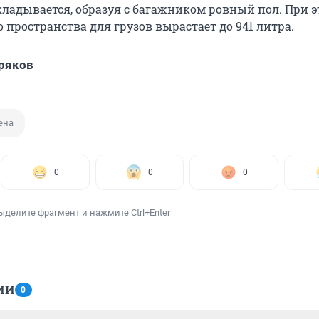
складывается, образуя с багажником ровный пол. При 
 пространства для грузов вырастает до 941 литра.
ряков
ена
0
0
0
ыделите фрагмент и нажмите Ctrl+Enter
ИИ
0