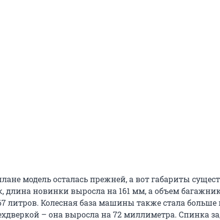
плане модель осталась прежней, а вот габариты сущес
к, длина новинки выросла на 161 мм, а объем багажни
67 литров. Колесная база машины также стала больше 
ехдверкой – она выросла на 72 миллиметра. Спинка з