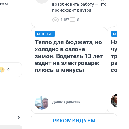
этом
возобновить работу — что
происходит внутри
4 457
8
МНЕНИЕ
МНЕНИ
Тепло для бюджета, но
Насле
холодно в салоне
чудом
зимой. Водитель 13 лет
транс
ездит на электрокаре:
разне
плюсы и минусы
совет
0
Денис Дедюхин
РЕКОМЕНДУЕМ