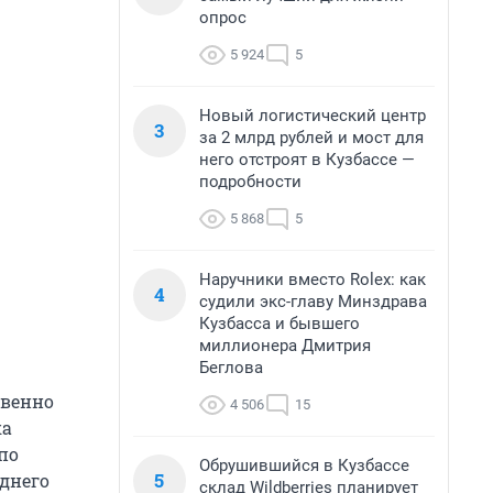
опрос
5 924
5
Новый логистический центр
3
за 2 млрд рублей и мост для
него отстроят в Кузбассе —
подробности
5 868
5
Наручники вместо Rolex: как
4
судили экс-главу Минздрава
Кузбасса и бывшего
миллионера Дмитрия
Беглова
твенно
4 506
15
ка
по
Обрушившийся в Кузбассе
5
аднего
склад Wildberries планирует