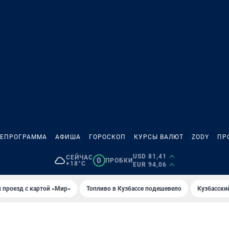
ЛЕПРОГРАММА
АФИША
ГОРОСКОП
КУРСЫ ВАЛЮТ
ZODY
ПР
USD 81,41
СЕЙЧАС
0
ПРОБКИ
+18°C
EUR 94,06
 проезд с картой «Мир»
Топливо в Кузбассе подешевело
Кузбасски