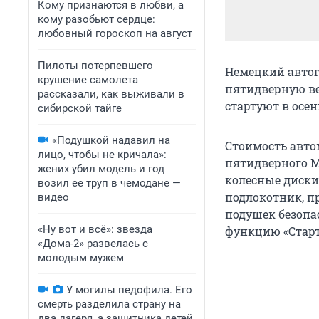
Кому признаются в любви, а
кому разобьют сердце:
любовный гороскоп на август
Пилоты потерпевшего
Немецкий автог
крушение самолета
пятидверную ве
рассказали, как выживали в
стартуют в осен
сибирской тайге
«Подушкой надавил на
Стоимость авто
лицо, чтобы не кричала»:
пятидверного M
жених убил модель и год
колесные диски
возил ее труп в чемодане —
подлокотник, п
видео
подушек безопа
«Ну вот и всё»: звезда
функцию «Старт
«Дома-2» развелась с
молодым мужем
У могилы педофила. Его
смерть разделила страну на
два лагеря, а защитника детей