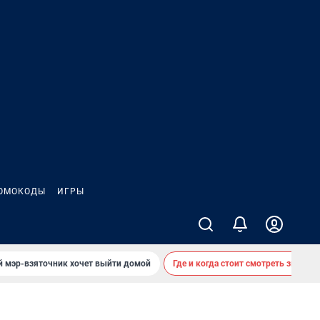
ОМОКОДЫ
ИГРЫ
й мэр-взяточник хочет выйти домой
Где и когда стоит смотреть звездоп