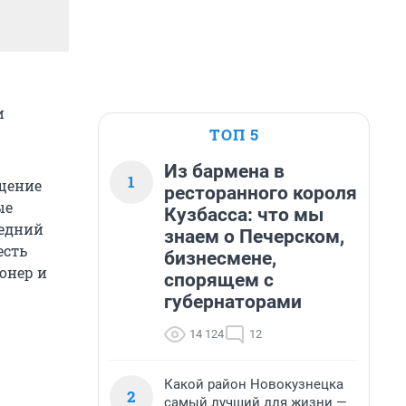
и
ТОП 5
Из бармена в
1
ащение
ресторанного короля
ые
Кузбасса: что мы
редний
знаем о Печерском,
есть
бизнесмене,
онер и
спорящем с
губернаторами
14 124
12
Какой район Новокузнецка
2
самый лучший для жизни —