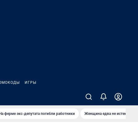
ОМОКОДЫ
ИГРЫ
На ферме экс-депутата погибли работники
Женщина едва не истекла кро