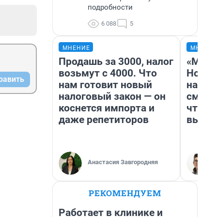
подробности
6 088
5
МНЕНИЕ
МНЕНИ
Продашь за 3000, налог
«Мы в
возьмут с 4000. Что
Нолан
равить
нам готовит новый
настр
налоговый закон — он
смотр
коснется импорта и
чтобы
даже репетиторов
выгля
Анастасия Завгородняя
РЕКОМЕНДУЕМ
Работает в клинике и