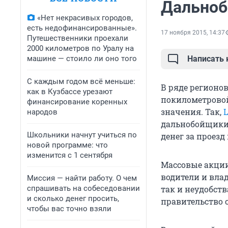
Дальноб
«Нет некрасивых городов,
есть недофинансированные».
17 ноября 2015, 14:37
Путешественники проехали
2000 километров по Уралу на
машине — стоило ли оно того
Написать
С каждым годом всё меньше:
В ряде регионо
как в Кузбассе урезают
покилометровой
финансирование коренных
значения. Так,
L
народов
дальнобойщики 
Школьники начнут учиться по
денег за проезд
новой программе: что
изменится с 1 сентября
Массовые акции
водители и вла
Миссия — найти работу. О чем
спрашивать на собеседовании
так и неудобст
и сколько денег просить,
правительство с
чтобы вас точно взяли