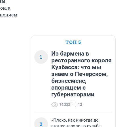
ины
ои, а
онением
ТОП 5
Из бармена в
1
ресторанного короля
Кузбасса: что мы
знаем о Печерском,
бизнесмене,
спорящем с
губернаторами
14 333
12
«Плохо, как никогда до
2
этого»: таролог о судьбе