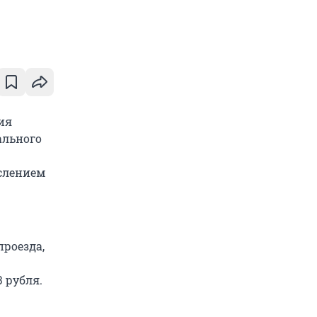
ия
ального
ислением
роезда,
3 рубля.