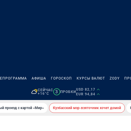
ЛЕПРОГРАММА
АФИША
ГОРОСКОП
КУРСЫ ВАЛЮТ
ZODY
ПР
USD 82,17
СЕЙЧАС
3
ПРОБКИ
+16°C
EUR 94,84
ый проезд с картой «Мир»
Кузбасский мэр-взяточник хочет домой