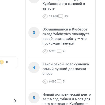
Кузбасса и его жителей в
августе
11 988
15
Обрушившийся в Кузбассе
3
склад Wildberries планирует
возобновить работу — что
происходит внутри
6 225
9
0
Какой район Новокузнецка
4
самый лучший для жизни —
опрос
6 095
5
Новый логистический центр
5
за 2 млрд рублей и мост для
него отстроят в Кузбассе —