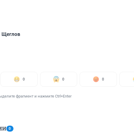
 Щеглов
0
0
0
ыделите фрагмент и нажмите Ctrl+Enter
ИИ
0