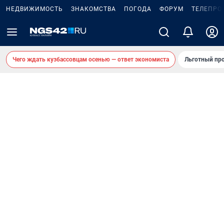
НЕДВИЖИМОСТЬ
ЗНАКОМСТВА
ПОГОДА
ФОРУМ
ТЕЛЕПРО
Чего ждать кузбассовцам осенью — ответ экономиста
Льготный про