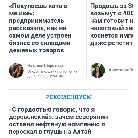
«Покупаешь кота в
Продашь за 300
мешке»:
возьмут с 4000
предприниматель
нам готовит н
рассказала, как на
налоговый зако
самом деле устроен
коснется импор
бизнес со складами
даже репетито
дешевых товаров
Наталья Шорохова
Анастасия Зав
Открыла кофейную точку на
деньги соцразвития
РЕКОМЕНДУЕМ
«С гордостью говорю, что я
деревенский»: зачем северянин
оставил нефтяную компанию и
переехал в глушь на Алтай