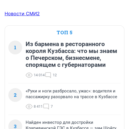
Новости СМИ2
ТОП 5
Из бармена в ресторанного
1
короля Кузбасса: что мы знаем
о Печерском, бизнесмене,
спорящем с губернаторами
14 014
12
«Руки и ноги разбросало, ужас»: водителя и
2
пассажирку разорвало на трассе в Кузбассе
8 411
7
Найден инвестор для достройки
3
Крапивинской ГЭС в Кузбассе — зам Шойгу